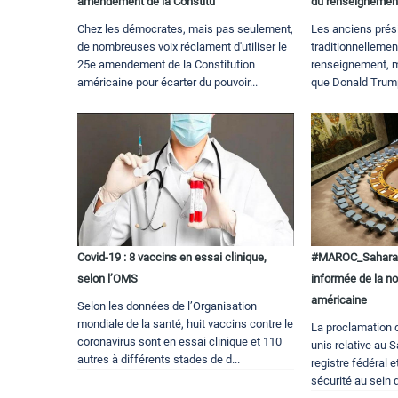
amendement de la Constitu
du renseigneme
Chez les démocrates, mais pas seulement,
Les anciens prés
de nombreuses voix réclament d'utiliser le
traditionnelleme
25e amendement de la Constitution
renseignement, m
américaine pour écarter du pouvoir...
que Donald Trump 
Covid-19 : 8 vaccins en essai clinique,
#MAROC_Sahara_
selon l’OMS
informée de la no
américaine
Selon les données de l’Organisation
mondiale de la santé, huit vaccins contre le
La proclamation 
coronavirus sont en essai clinique et 110
unis relative au 
autres à différents stades de d...
registre fédéral 
sécurité au sein d