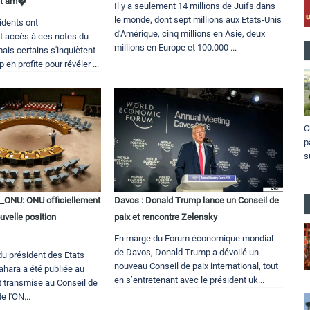
nt am�
Il y a seulement 14 millions de Juifs dans
le monde, dont sept millions aux Etats-Unis
idents ont
d’Amérique, cinq millions en Asie, deux
nt accès à ces notes du
millions en Europe et 100.000 ...
ais certains s'inquiètent
en profite pour révéler ...
C
p
s
ONU: ONU officiellement
Davos : Donald Trump lance un Conseil de
uvelle position
paix et rencontre Zelensky
En marge du Forum économique mondial
de Davos, Donald Trump a dévoilé un
du président des Etats
nouveau Conseil de paix international, tout
Sahara a été publiée au
en s’entretenant avec le président uk...
et transmise au Conseil de
e l'ON...