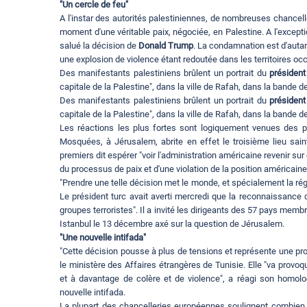
"Un cercle de feu"
A l'instar des autorités palestiniennes, de nombreuses chancelle
moment d'une véritable paix, négociée, en Palestine. A l'excep
salué la décision de
Donald Trump
. La condamnation est d'auta
une explosion de violence étant redoutée dans les territoires oc
Des manifestants palestiniens brûlent un portrait du
présiden
capitale de la Palestine", dans la ville de Rafah, dans la bande 
Des manifestants palestiniens brûlent un portrait du
présiden
capitale de la Palestine", dans la ville de Rafah, dans la bande 
Les réactions les plus fortes sont logiquement venues des p
Mosquées, à Jérusalem, abrite en effet le troisième lieu saint
premiers dit espérer "voir l'administration américaine revenir sur 
du processus de paix et d'une violation de la position américain
"Prendre une telle décision met le monde, et spécialement la rég
Le président turc avait averti mercredi que la reconnaissance
groupes terroristes". Il a invité les dirigeants des 57 pays mem
Istanbul le 13 décembre axé sur la question de Jérusalem.
"Une nouvelle intifada"
"Cette décision pousse à plus de tensions et représente une p
le ministère des Affaires étrangères de Tunisie. Elle "va prov
et à davantage de colère et de violence", a réagi son homolo
nouvelle intifada.
La plupart des chancelleries européennes soulignent combien