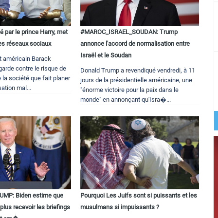
 par le prince Harry, met
#MAROC_ISRAEL_SOUDAN: Trump
les réseaux sociaux
annonce l'accord de normalisation entre
Israël et le Soudan
nt américain Barack
arde contre le risque de
Donald Trump a revendiqué vendredi, à 11
 la société que fait planer
jours de la présidentielle américaine, une
sation mal...
"énorme victoire pour la paix dans le
monde" en annonçant qu'Isra�...
MP: Biden estime que
Pourquoi Les Juifs sont si puissants et les
plus recevoir les briefings
musulmans si impuissants ?