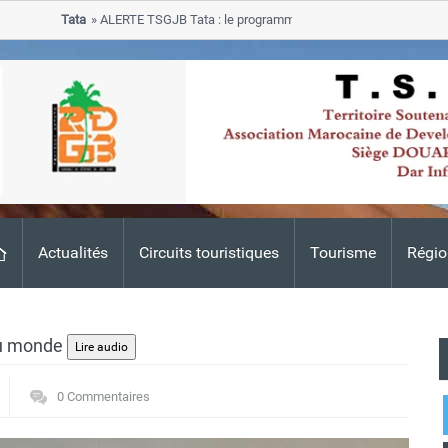
Tata
ALERTE TSGJB Tata : le programme de rehabilitation post-inondati
progresse dans les zones sinistrees
Actualités
Circuits touristiques
Tourisme
Régio
du monde
0 Commentaires