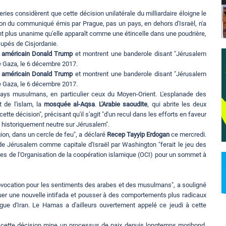
ries considèrent que cette décision unilatérale du milliardaire éloigne le
tion du communiqué émis par Prague, pas un pays, en dehors d'Israël, n'a
nt plus unanime qu'elle apparaît comme une étincelle dans une poudrière,
cupés de Cisjordanie.
t américain Donald Trump
et montrent une banderole disant "Jérusalem
de Gaza, le 6 décembre 2017.
t américain Donald Trump
et montrent une banderole disant "Jérusalem
de Gaza, le 6 décembre 2017.
ays musulmans, en particulier ceux du Moyen-Orient. L'esplanade des
 de l'islam, la
mosquée al-Aqsa
.
L'Arabie saoudite
, qui abrite les deux
cette décision", précisant qu'il s'agit "d'un recul dans les efforts en faveur
e historiquement neutre sur Jérusalem".
ion, dans un cercle de feu", a déclaré
Recep Tayyip Erdogan
ce mercredi.
 de Jérusalem comme capitale d'Israël par Washington "ferait le jeu des
bres de l'Organisation de la coopération islamique (OCI) pour un sommet à
rovocation pour les sentiments des arabes et des musulmans", a souligné
oquer une nouvelle intifada et pousser à des comportements plus radicaux
gue d'Iran. Le Hamas a d'ailleurs ouvertement appelé ce jeudi à cette
 cette décision mine un processus de paix depuis longtemps moribond.