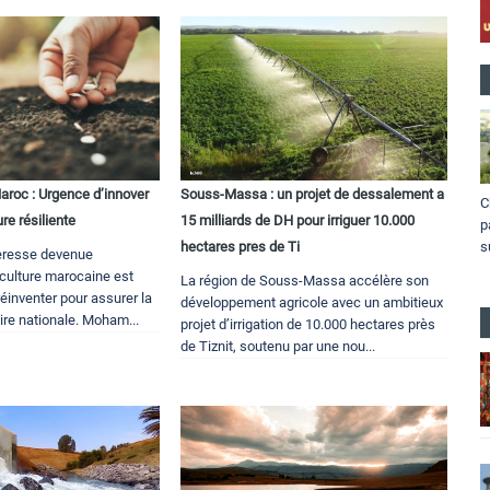
roc : Urgence d’innover
Souss-Massa : un projet de dessalement a
C
re résiliente
15 milliards de DH pour irriguer 10.000
p
s
hectares pres de Ti
eresse devenue
riculture marocaine est
La région de Souss-Massa accélère son
réinventer pour assurer la
développement agricole avec un ambitieux
ire nationale. Moham...
projet d’irrigation de 10.000 hectares près
de Tiznit, soutenu par une nou...