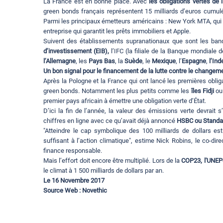
La France est en bonne place. Avec
les obligations vertes de l
green bonds français représentent 15 milliards d’euros cumulés
Parmi les principaux émetteurs américains : New York MTA, qu
entreprise qui garantit les prêts immobiliers et Apple.
Suivent des établissements supranationaux que sont les ba
d’investissement (EIB),
l’IFC (la filiale de la Banque mondiale
l’Allemagne
, les
Pays Bas
, la
Suède
, le
Mexique
, l’
Espagne
,
l’Ind
Un bon signal pour le financement de la lutte contre le changem
Après la Pologne et la France qui ont lancé les premières oblig
green bonds. Notamment les plus petits comme les
îles Fidji
o
premier pays africain à émettre une obligation verte d’État.
D’ici la fin de l’année, la valeur des émissions verte devrait s
chiffres en ligne avec ce qu’avait déjà annoncé
HSBC ou Standar
"Atteindre le cap symbolique des 100 milliards de dollars est
suffisant à l’action climatique", estime Nick Robins, le co-dir
finance responsable.
Mais l’effort doit encore être multiplié. Lors de la
COP23, l'UNEP
le climat à 1 500 milliards de dollars par an.
Le 16 Novembre 2017
Source Web : Novethic