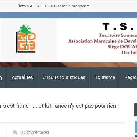
Tata
ALERTE TSGJB Tata : le programme de rehabilitation post-inondat
progresse dans les zones sinistrees
Actualités
Circuits touristiques
Tourisme
Régio
s est franchi... et la France n'y est pas pour rien !
0 Commentaires