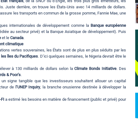
’État français
, de la SNCF ou d’Engie, les trois plus gros émetteurs, les
. Juste derrière, on trouve les États-Unis avec 14 milliards de dollars.
i assure les transports en commun de la grosse pomme, Fannie Mae, une
nques internationales de développement comme la
Banque européenne
 dédiée au secteur privé) et la Banque Asiatique de développement). Puis
e
et le
Canada
.
ent climatique
ations vertes souveraines, les États sont de plus en plus séduits par les
u
les îles du Pacifiques
. D’ici quelques semaines, le Nigeria devrait être le
’élever à 130 milliards de dollars selon la
Climate Bonds Initiative
. Des
ds & Poor’s
.
 un signe tangible que les investisseurs souhaitent allouer un capital
ecteur de
l’UNEP Inquiry
, la branche onusienne destinée à développer la
-FI
a estimé les besoins en matière de financement (public et privé) pour