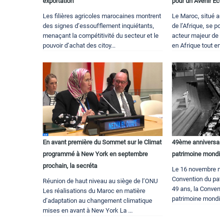
exportation
pour un Avenir É
Les filières agricoles marocaines montrent
Le Maroc, situé a
des signes d’essoufflement inquiétants,
de l’Afrique, se
menaçant la compétitivité du secteur et le
acteur majeur de 
pouvoir d’achat des citoy...
en Afrique tout en
En avant première du Sommet sur le Climat
49ème anniversai
programmé à New York en septembre
patrimoine mondi
prochain, la secréta
Le 16 novembre m
Convention du pa
Réunion de haut niveau au siège de l’ONU
49 ans, la Conven
Les réalisations du Maroc en matière
patrimoine mondia
d’adaptation au changement climatique
mises en avant à New York La ...