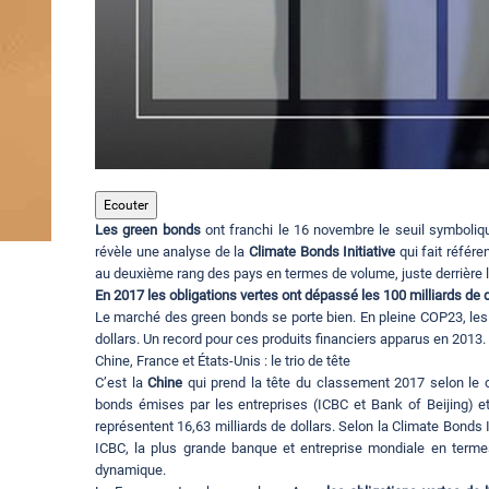
Ecouter
Les green bonds
ont franchi le 16 novembre le seuil symboliqu
révèle une analyse de la
Climate Bonds Initiative
qui fait référe
au deuxième rang des pays en termes de volume, juste derrière l
En 2017 les obligations vertes ont dépassé les 100 milliards de d
Le marché des green bonds se porte bien. En pleine COP23, les
dollars. Un record pour ces produits financiers apparus en 2013. L'
Chine, France et États-Unis : le trio de tête
C’est la
Chine
qui prend la tête du classement 2017 selon le 
bonds émises par les entreprises (ICBC et Bank of Beijing) et 
représentent 16,63 milliards de dollars. Selon la Climate Bonds 
ICBC, la plus grande banque et entreprise mondiale en termes
dynamique.