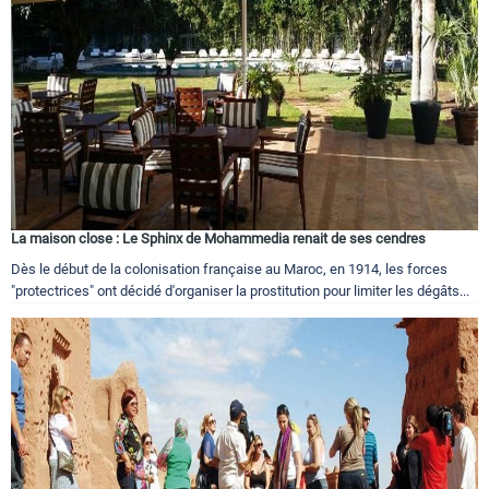
Circuits touristiques
Tourisme
Régions
La maison close : Le Sphinx de Mohammedia renait de ses cendres
Hotels
Dès le début de la colonisation française au Maroc, en 1914, les forces
"protectrices" ont décidé d'organiser la prostitution pour limiter les dégâts...
Evenements
Contact