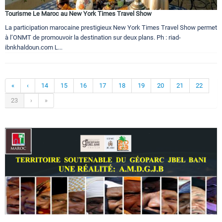
Tourisme Le Maroc au New York Times Travel Show
La participation marocaine prestigieux New York Times Travel Show permet
à l’ONMT de promouvoir la destination sur deux plans. Ph : riad-
ibnkhaldoun.com L...
«
‹
14
15
16
17
18
19
20
21
22
23
›
»