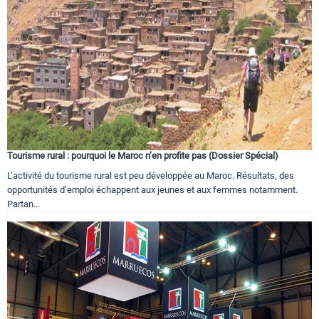
Circuits touristiques
Tourisme
Régions
Tourisme rural : pourquoi le Maroc n’en profite pas (Dossier Spécial)
Hotels
L’activité du tourisme rural est peu développée au Maroc. Résultats, des
opportunités d’emploi échappent aux jeunes et aux femmes notamment.
Partan...
Evenements
Contact