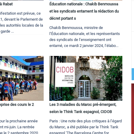
 à Rabat
Éducation nationale : Chakib Benmoussa
et les syndicats entament la rédaction du
festation est prévue, ce
décret portant s
21, devant le Parlement de
les autorités locales de la
Chakib Benmoussa, ministre de
garde ...
l’Éducation nationale, et les représentants
des syndicats de l’enseignement ont
entamé, ce mardi 2 janvier 2024, l’élabo...
prise des cours le 2
Les 3 maladies du Maroc pré-émergent,
selon le Think Tank espagnol, CIDOB
our la prochaine année
Paris : Une note des plus critiques à l’égard
nt mi-juin. La rentrée
du Maroc, a été publiée par le Think Tank
vue le 2 septembre 2020
espagnol ‘The Barcelona Centre for