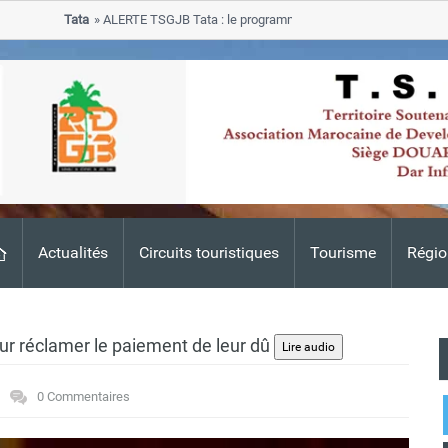
Tata
ALERTE TSGJB Tata : le programme de rehabilitation post-inondat
progresse dans les zones sinistrees
Actualités
Circuits touristiques
Tourisme
Régio
our réclamer le paiement de leur dû
0 Commentaires