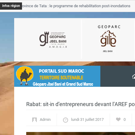
JB Province de Tata : le programme de rehabilitation post-inondations
Infos région
avancement
Rabat: sit-in d’entrepreneurs devant l’AREF p
Admin
lundi 31 juillet 2017
0