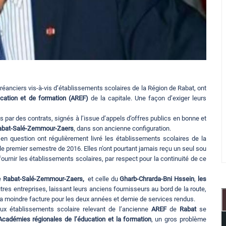
réanciers vis-à-vis d’établissements scolaires de la Région de Rabat, ont
cation et de formation (AREF)
de la capitale. Une façon d’exiger leurs
s par des contrats, signés à l’issue d’appels d’offres publics en bonne et
abat-Salé-Zemmour-Zaers
, dans son ancienne configuration.
s en question ont régulièrement livré les établissements scolaires de la
le premier semestre de 2016. Elles n’ont pourtant jamais reçu un seul sou
ournir les établissements scolaires, par respect pour la continuité de ce
de
Rabat-Salé-Zemmour-Zaers,
et celle du
Gharb-Chrarda-Bni Hssein
,
les
tres entreprises, laissant leurs anciens fournisseurs au bord de la route,
r la moindre facture pour les deux années et demie de services rendus.
aux établissements scolaire relevant de l’ancienne
AREF
de
Rabat
se
Académies régionales de l’éducation et la formation
, un gros problème