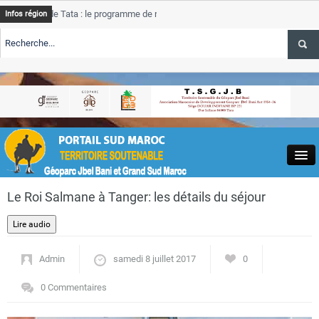
 Tata : le programme de rehabilitation post-inondations
Tata
A
Infos région
progress
TE TSGJB Tourisme : l’ONMT renforce l’aerien a Dakhla et
Tata
A
service 
TE TSGJB Tourisme au Maroc : Transavia renforce les vols Paris-
Tata
A
depasse
Close
Le Roi Salmane à Tanger: les détails du séjour
Admin
samedi 8 juillet 2017
0
Actualités
0 Commentaires