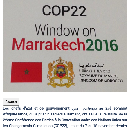
Circuits touristiques
Tourisme
Régions
Hotels
Evenements
Ecouter
Les
chefs d'Etat et de gouvernement
ayant participé au
27è sommet
Contact
Afrique-France
, qui a pris fin samedi à Bamako, ont salué la "réussite" de la
22ème Conférence des Parties à la Convention-cadre des Nations Unies sur
les Changements Climatiques (COP22),
tenue du 7 au 18 novembre dernier