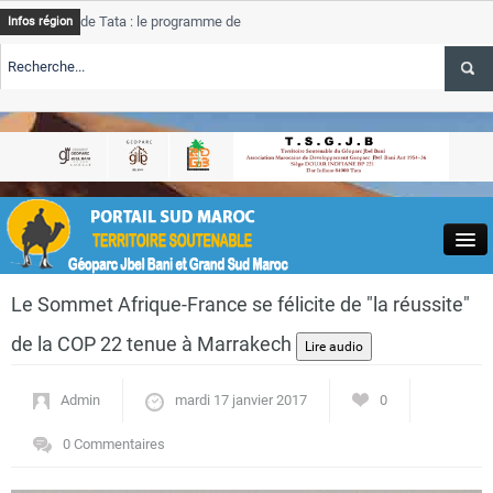
de Tata : le programme de rehabilitation post-inondations
Tata
Infos région
progre
ERTE TSGJB Tourisme : l’ONMT renforce l’aerien a Dakhla et
Tata
servic
ERTE TSGJB Tourisme au Maroc : Transavia renforce les vols Paris-
Tata
a
depas
Close
Le Sommet Afrique-France se félicite de "la réussite"
de la COP 22 tenue à Marrakech
Admin
mardi 17 janvier 2017
0
Actualités
0 Commentaires