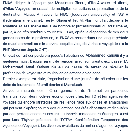
FNAV, dirigée à l’époque par
Messieurs Glaoui, d’Ito Atwater, et Alami,
d’Atlas Voyages
, ne cessait de multiplier les actions de promotion et de la
destination Maroc. A travers la
FUAV
(fédération universelle) et l’
ASTA
(fédération américaine), feu M. Glaoui et feu M. Alami ont fait découvrir le
royaume et ses merveilles à de nombreux professionnels du tourisme et,
par là, à de très nombreux touristes… Las, après la disparition de ces deux
grands noms de la profession, la
FNAV
va rentrer dans une longue période
de quasi-sommeil où elle servira, coquille vide, de vitrine « voyagiste » à la
FNT (devenue depuis CNT).
Un état de fait qui perdurera jusqu’à l’élection de
Mohammed Karioun
il y a
quelques mois. Depuis, jurant de renouer avec son prestigieux passé, M.
Mohammed Amal Karioun
n’a eu de cesse de tenter de réveiller la
profession de voyagiste et multiplier les actions en ce sens.
Dernier exemple en date, l’organisation d’une journée de réflexion sur les
défis du tourisme le 23 avril dernier à
Marrakech
.
Arrivée à maturité des TIC en général et de l’Internet en particulier,
transformation des modèles économiques chez les TO et les agences de
voyages ou encore stratégies de résilience face aux crises et amalgames
qui peuvent s’opérer, toutes ces questions ont étés débattues et discutées
par des professionnels et des institutionnels marocains et étrangers. Ainsi
pour
Lars Thykier
, président de l’ECTAA (Confédération Européenne des
Agences de Voyages), les diverses évolutions du métier d’agent de voyages