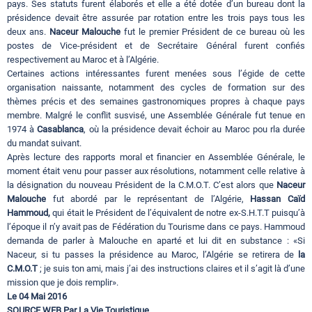
pays. Ses statuts furent élaborés et elle a été dotée d’un bureau dont la
présidence devait être assurée par rotation entre les trois pays tous les
deux ans.
Naceur Malouche
fut le premier Président de ce bureau où les
postes de Vice-président et de Secrétaire Général furent confiés
respectivement au Maroc et à l’Algérie.
Certaines actions intéressantes furent menées sous l’égide de cette
organisation naissante, notamment des cycles de formation sur des
thèmes précis et des semaines gastronomiques propres à chaque pays
membre. Malgré le conflit susvisé, une Assemblée Générale fut tenue en
1974 à
Casablanca
, où la présidence devait échoir au Maroc pou rla durée
du mandat suivant.
Après lecture des rapports moral et financier en Assemblée Générale, le
moment était venu pour passer aux résolutions, notamment celle relative à
la désignation du nouveau Président de la C.M.O.T. C’est alors que
Naceur
Malouche
fut abordé par le représentant de l’Algérie,
Hassan Caïd
Hammoud,
qui était le Président de l’équivalent de notre ex-S.H.T.T puisqu’à
l’époque il n’y avait pas de Fédération du Tourisme dans ce pays. Hammoud
demanda de parler à Malouche en aparté et lui dit en substance : «Si
Naceur, si tu passes la présidence au Maroc, l’Algérie se retirera de
la
C.M.O.T
; je suis ton ami, mais j’ai des instructions claires et il s’agit là d’une
mission que je dois remplir».
Le 04 Mai 2016
SOURCE WEB Par La Vie Touristique