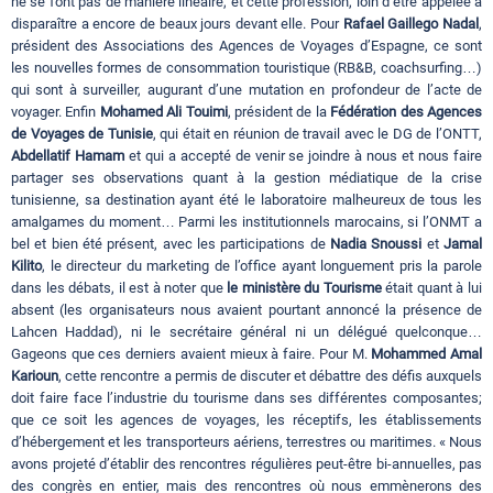
ne se font pas de manière linéaire, et cette profession, loin d’être appelée à
disparaître a encore de beaux jours devant elle. Pour
Rafael Gaillego Nadal
,
président des Associations des Agences de Voyages d’Espagne, ce sont
les nouvelles formes de consommation touristique (RB&B, coachsurfing…)
qui sont à surveiller, augurant d’une mutation en profondeur de l’acte de
voyager. Enfin
Mohamed Ali Touimi
, président de la
Fédération des Agences
de Voyages de Tunisie
, qui était en réunion de travail avec le DG de l’ONTT,
Abdellatif Hamam
et qui a accepté de venir se joindre à nous et nous faire
partager ses observations quant à la gestion médiatique de la crise
tunisienne, sa destination ayant été le laboratoire malheureux de tous les
amalgames du moment… Parmi les institutionnels marocains, si l’ONMT a
bel et bien été présent, avec les participations de
Nadia
Snoussi
et
Jamal
Kilito
, le directeur du marketing de l’office ayant longuement pris la parole
dans les débats, il est à noter que
le ministère du Tourisme
était quant à lui
absent (les organisateurs nous avaient pourtant annoncé la présence de
Lahcen Haddad), ni le secrétaire général ni un délégué quelconque…
Gageons que ces derniers avaient mieux à faire. Pour M.
Mohammed Amal
Karioun
, cette rencontre a permis de discuter et débattre des défis auxquels
doit faire face l’industrie du tourisme dans ses différentes composantes;
que ce soit les agences de voyages, les réceptifs, les établissements
d’hébergement et les transporteurs aériens, terrestres ou maritimes. « Nous
avons projeté d’établir des rencontres régulières peut-être bi-annuelles, pas
des congrès en entier, mais des rencontres où nous emmènerons des