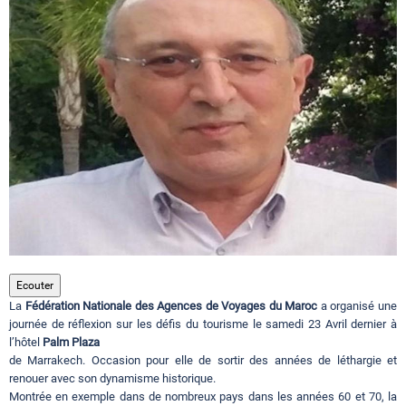
Circuits touristiques
Tourisme
Régions
Hotels
Evenements
Ecouter
La
Fédération Nationale des Agences de Voyages du Maroc
a organisé une
journée de réflexion sur les défis du tourisme le samedi 23 Avril dernier à
l’hôtel
Contact
Palm Plaza
de Marrakech. Occasion pour elle de sortir des années de léthargie et
renouer avec son dynamisme historique.
Montrée en exemple dans de nombreux pays dans les années 60 et 70, la