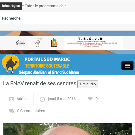
e Tata : le programme de rehabilitation post-inondations
Tata
A
Infos région
progres
TE TSGJB Tourisme : l’ONMT renforce l’aerien a Dakhla et
Tata
A
service
TE TSGJB Tourisme au Maroc : Transavia renforce les vols Paris-
Tata
A
depasse
Close
La FNAV renait de ses cendres
Admin
jeudi 5 mai 2016
0
0 Commentaires
Actualités