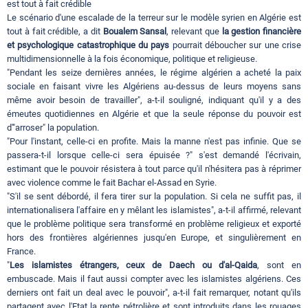
est tout à fait crédible
Le scénario d'une escalade de la terreur sur le modèle syrien en Algérie est
tout à fait crédible, a dit
Boualem Sansal
, relevant que
la gestion financière
et psychologique catastrophique du pays
pourrait déboucher sur une crise
multidimensionnelle à la fois économique, politique et religieuse.
"Pendant les seize dernières années, le régime algérien a acheté la paix
sociale en faisant vivre les Algériens au-dessus de leurs moyens sans
même avoir besoin de travailler", a-t-il souligné, indiquant qu'il y a des
émeutes quotidiennes en Algérie et que la seule réponse du pouvoir est
d'"arroser" la population.
"Pour l'instant, celle-ci en profite. Mais la manne n'est pas infinie. Que se
passera-t-il lorsque celle-ci sera épuisée ?" s'est demandé l'écrivain,
estimant que le pouvoir résistera à tout parce qu'il n'hésitera pas à réprimer
avec violence comme le fait Bachar el-Assad en Syrie.
"S'il se sent débordé, il fera tirer sur la population. Si cela ne suffit pas, il
internationalisera l'affaire en y mêlant les islamistes", a-t-il affirmé, relevant
que le problème politique sera transformé en problème religieux et exporté
hors des frontières algériennes jusqu'en Europe, et singulièrement en
France.
"
Les islamistes étrangers, ceux de Daech ou d'al-Qaida
, sont en
embuscade. Mais il faut aussi compter avec les islamistes algériens. Ces
derniers ont fait un deal avec le pouvoir", a-t-il fait remarquer, notant qu'ils
partagent avec l'Etat la rente pétrolière et sont introduits dans les rouages