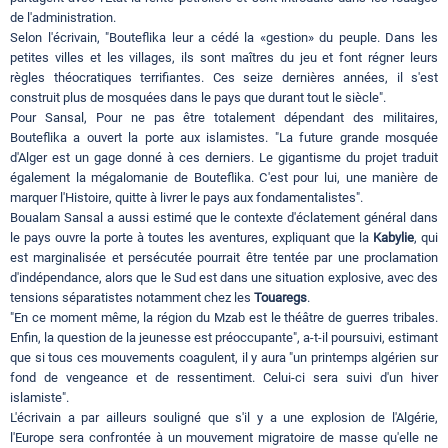
de l'administration.
Selon l'écrivain, "Bouteflika leur a cédé la «gestion» du peuple. Dans les
petites villes et les villages, ils sont maîtres du jeu et font régner leurs
règles théocratiques terrifiantes. Ces seize dernières années, il s'est
construit plus de mosquées dans le pays que durant tout le siècle".
Pour Sansal, Pour ne pas être totalement dépendant des militaires,
Bouteflika a ouvert la porte aux islamistes. "La future grande mosquée
d'Alger est un gage donné à ces derniers. Le gigantisme du projet traduit
également la mégalomanie de Bouteflika. C'est pour lui, une manière de
marquer l'Histoire, quitte à livrer le pays aux fondamentalistes".
Boualam Sansal a aussi estimé que le contexte d'éclatement général dans
le pays ouvre la porte à toutes les aventures, expliquant que la
Kabylie
, qui
est marginalisée et persécutée pourrait être tentée par une proclamation
d'indépendance, alors que le Sud est dans une situation explosive, avec des
tensions séparatistes notamment chez les
Touaregs
.
"En ce moment même, la région du Mzab est le théâtre de guerres tribales.
Enfin, la question de la jeunesse est préoccupante", a-t-il poursuivi, estimant
que si tous ces mouvements coagulent, il y aura "un printemps algérien sur
fond de vengeance et de ressentiment. Celui-ci sera suivi d'un hiver
islamiste".
L'écrivain a par ailleurs souligné que s'il y a une explosion de l'Algérie,
l'Europe sera confrontée à un mouvement migratoire de masse qu'elle ne