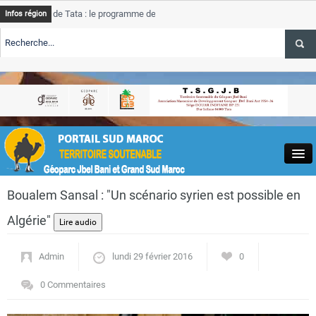
ce de Tata : le programme de rehabilitation post-inondations
Tat
Infos région
nt
pro
ALERTE TSGJB Tourisme : l’ONMT renforce l’aerien a Dakhla et
Tat
ser
ALERTE TSGJB Tourisme au Maroc : Transavia renforce les vols Paris-
Tat
khla
dep
Close
Boualem Sansal : "Un scénario syrien est possible en
Algérie"
Admin
lundi 29 février 2016
0
Actualités
0 Commentaires