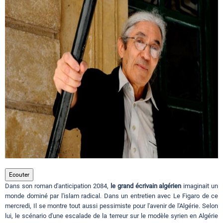
Circuits touristiques
Tourisme
Régions
Hotels
Evenements
Ecouter
Dans son roman d'anticipation 2084,
le grand écrivain algérien
imaginait un
Contact
monde dominé par l'islam radical. Dans un entretien avec Le Figaro de ce
mercredi, Il se montre tout aussi pessimiste pour l'avenir de l'Algérie. Selon
lui, le scénario d'une escalade de la terreur sur le modèle syrien en Algérie