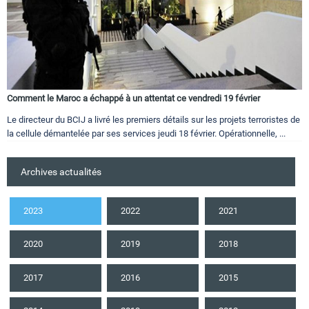
Comment le Maroc a échappé à un attentat ce vendredi 19 février
Le directeur du BCIJ a livré les premiers détails sur les projets terroristes de
la cellule démantelée par ses services jeudi 18 février. Opérationnelle, ...
Archives actualités
2023
2022
2021
2020
2019
2018
2017
2016
2015