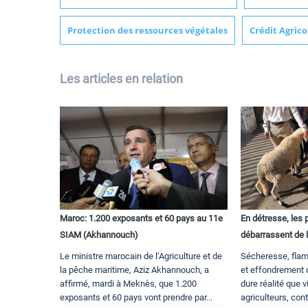
Protection des ressources végétales
Crédit Agric
Les articles en relation
Maroc: 1.200 exposants et 60 pays au 11e
En détresse, les 
SIAM (Akhannouch)
débarrassent de l
Le ministre marocain de l’Agriculture et de
Sécheresse, flam
la pêche maritime, Aziz Akhannouch, a
et effondrement de
affirmé, mardi à Meknès, que 1.200
dure réalité que v
exposants et 60 pays vont prendre par...
agriculteurs, cont