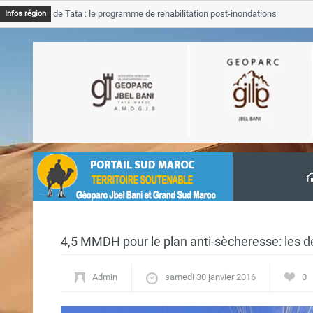
ince de Tata : le programme de rehabilitation post-inondations
T
Infos région
ment
p
4,5 MMDH pour le plan anti-sècheresse: les d
Admin
samedi 30 janvier 2016
0