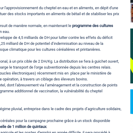
ur l'approvisionnement du cheptel en eau et en aliments, en dépit d'une
er des stocks importants en aliments de bétail et de stabiliser les prix
poursuit de manière normale, en maintenant le
programme des cultures
n eau.
loppe de 4,5 milliards de DH pour lutter contre les effets du déficit
1,25 milliard de DH de potentiel d’indemnisation au niveau de la
ue climatique pour les cultures céréalières et printanières.
ional, à un prix cible de 2 DH/Kg. La distribution se fera à guichet ouvert,
harge le transport de l’orge subventionnée depuis les centres relais.
 (boucles électroniques) récemment mis en place par le ministère de
te opération, à travers un ciblage des éleveurs bovins.
el, dont l'abreuvement via l’aménagement et la construction de points
ogramme additionnel de vaccination, la vulnérabilité du cheptel
 régime pluvial, entreprise dans le cadre des projets d’agriculture solidaire,
céréales pour la campagne prochaine grâce à un stock disponible
elle de 1 million de quintaux
.
agricole et les postes d'emploi en année difficile, il sera procédé à