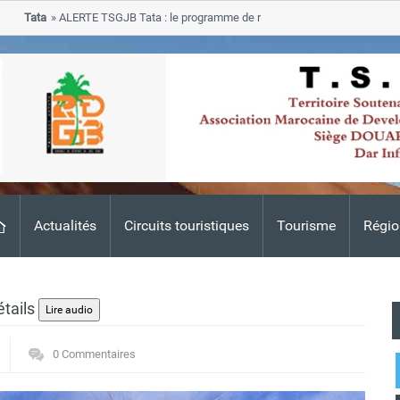
ata
ALERTE TSGJB Tata : le programme de rehabilitation post-inondations 20
rogresse dans les zones sinistrees
Actualités
Circuits touristiques
Tourisme
Régio
étails
0 Commentaires