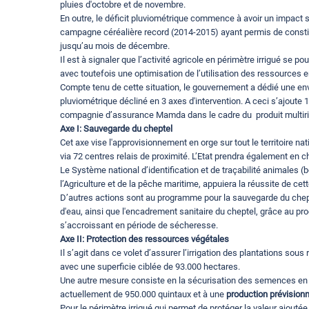
pluies d'octobre et de novembre.
En outre, le déficit pluviométrique commence à avoir un impact s
campagne céréalière record (2014-2015) ayant permis de constitu
jusqu’au mois de décembre.
Il est à signaler que l’activité agricole en périmètre irrigué se 
avec toutefois une optimisation de l’utilisation des ressources e
Compte tenu de cette situation, le gouvernement a dédié une enve
pluviométrique décliné en 3 axes d'intervention. A ceci s’ajoute 
compagnie d’assurance Mamda dans le cadre du produit multirisq
Axe I: Sauvegarde du cheptel
Cet axe vise l'approvisionnement en orge sur tout le territoire nat
via 72 centres relais de proximité. L’Etat prendra également en c
Le Système national d’identification et de traçabilité animales
l’Agriculture et de la pêche maritime, appuiera la réussite de cet
D’autres actions sont au programme pour la sauvegarde du chept
d'eau, ainsi que l'encadrement sanitaire du cheptel, grâce au pr
s’accroissant en période de sécheresse.
Axe II: Protection des ressources végétales
Il s’agit dans ce volet d’assurer l’irrigation des plantations sous
avec une superficie ciblée de 93.000 hectares.
Une autre mesure consiste en la sécurisation des semences en 
actuellement de 950.000 quintaux et à une
production prévisionn
Pour le périmètre irrigué qui permet de protéger la valeur ajoutée 