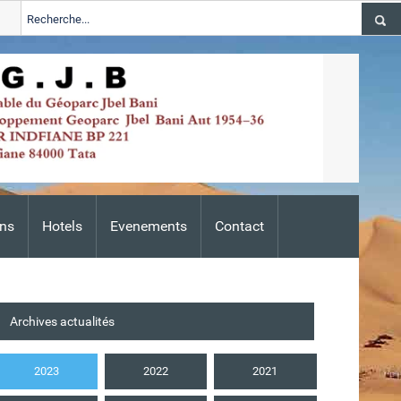
24-2026
Tata
ALERTE TSGJB Tata : l’ANDZOA lance une campagn
Adis
ns
Hotels
Evenements
Contact
Archives actualités
2023
2022
2021