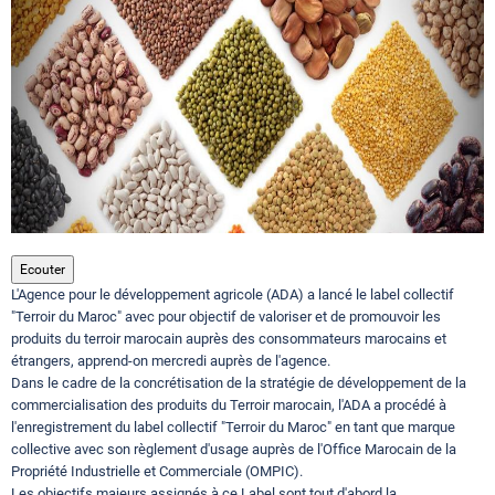
Circuits touristiques
Tourisme
Régions
Hotels
Ecouter
L'Agence pour le développement agricole (ADA) a lancé le label collectif
"Terroir du Maroc" avec pour objectif de valoriser et de promouvoir les
Evenements
produits du terroir marocain auprès des consommateurs marocains et
étrangers, apprend-on mercredi auprès de l'agence.
Dans le cadre de la concrétisation de la stratégie de développement de la
commercialisation des produits du Terroir marocain, l'ADA a procédé à
Contact
l'enregistrement du label collectif "Terroir du Maroc" en tant que marque
collective avec son règlement d'usage auprès de l'Office Marocain de la
Propriété Industrielle et Commerciale (OMPIC).
Les objectifs majeurs assignés à ce Label sont tout d'abord la