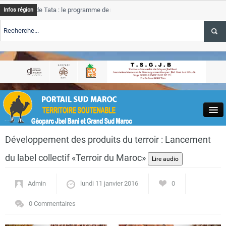
e Tata : le programme de rehabilitation post-inondations
Tata
Infos région
progres
RTE TSGJB Tourisme : l’ONMT renforce l’aerien a Dakhla et
Tata
service
RTE TSGJB Tourisme au Maroc : Transavia renforce les vols Paris-
Tata
depass
Close
Développement des produits du terroir : Lancement
du label collectif «Terroir du Maroc»
Admin
lundi 11 janvier 2016
0
Actualités
0 Commentaires