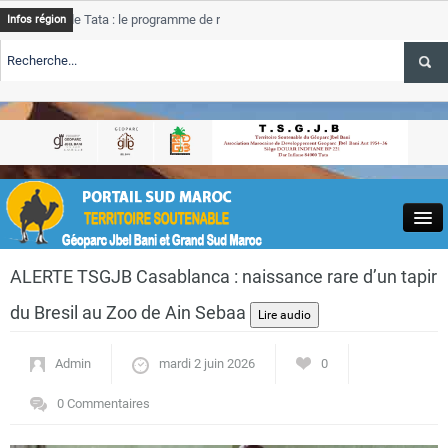
e Tata : le programme de rehabilitation post-inondations
Tata
Infos région
progres
RTE TSGJB Tourisme : l’ONMT renforce l’aerien a Dakhla et
Tata
service
RTE TSGJB Tourisme au Maroc : Transavia renforce les vols Paris-
Tata
depass
Close
ALERTE TSGJB Casablanca : naissance rare d’un tapir
du Bresil au Zoo de Ain Sebaa
Admin
mardi 2 juin 2026
0
Actualités
0 Commentaires