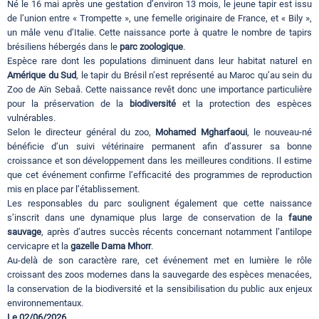
Né le 16 mai après une gestation d’environ 13 mois, le jeune tapir est issu
de l’union entre « Trompette », une femelle originaire de France, et « Bily »,
un mâle venu d’Italie. Cette naissance porte à quatre le nombre de tapirs
brésiliens hébergés dans le
parc zoologique
.
Espèce rare dont les populations diminuent dans leur habitat naturel en
Amérique du Sud
, le tapir du Brésil n’est représenté au Maroc qu’au sein du
Zoo de Aïn Sebaâ. Cette naissance revêt donc une importance particulière
pour la préservation de la
biodiversité
et la protection des espèces
vulnérables.
Selon le directeur général du zoo,
Mohamed Mgharfaoui
, le nouveau-né
bénéficie d’un suivi vétérinaire permanent afin d’assurer sa bonne
croissance et son développement dans les meilleures conditions. Il estime
que cet événement confirme l’efficacité des programmes de reproduction
mis en place par l’établissement.
Les responsables du parc soulignent également que cette naissance
s’inscrit dans une dynamique plus large de conservation de la
faune
sauvage
, après d’autres succès récents concernant notamment l’antilope
cervicapre et la
gazelle Dama Mhorr
.
Au-delà de son caractère rare, cet événement met en lumière le rôle
croissant des zoos modernes dans la sauvegarde des espèces menacées,
la conservation de la biodiversité et la sensibilisation du public aux enjeux
environnementaux.
Le 02/06/2026