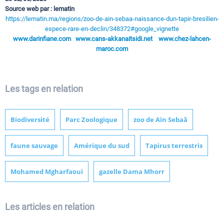
Source web par : lematin
https://lematin.ma/regions/zoo-de-ain-sebaa-naissance-dun-tapir-bresilien-
espece-rare-en-declin/348372#google_vignette
www.darinfiane.com
www.cans-akkanaitsidi.net
www.chez-lahcen-
maroc.com
Les tags en relation
Biodiversité
Parc Zoologique
zoo de Aïn Sebaâ
faune sauvage
Amérique du sud
Tapirus terrestris
Mohamed Mgharfaoui
gazelle Dama Mhorr
Les articles en relation