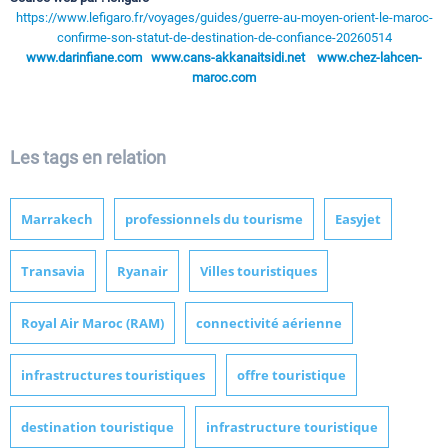
https://www.lefigaro.fr/voyages/guides/guerre-au-moyen-orient-le-maroc-
confirme-son-statut-de-destination-de-confiance-20260514
www.darinfiane.com
www.cans-akkanaitsidi.net
www.chez-lahcen-
maroc.com
Les tags en relation
Marrakech
professionnels du tourisme
Easyjet
Transavia
Ryanair
Villes touristiques
Royal Air Maroc (RAM)
connectivité aérienne
infrastructures touristiques
offre touristique
destination touristique
infrastructure touristique