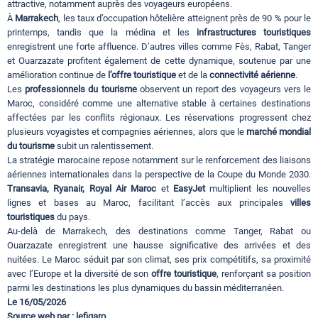
attractive, notamment auprès des voyageurs européens.
À
Marrakech
, les taux d’occupation hôtelière atteignent près de 90 % pour le
printemps, tandis que la médina et les
infrastructures touristiques
enregistrent une forte affluence. D’autres villes comme Fès, Rabat, Tanger
et Ouarzazate profitent également de cette dynamique, soutenue par une
amélioration continue de
l’offre touristique
et de la
connectivité aérienne
.
Les
professionnels du tourisme
observent un report des voyageurs vers le
Maroc, considéré comme une alternative stable à certaines destinations
affectées par les conflits régionaux. Les réservations progressent chez
plusieurs voyagistes et compagnies aériennes, alors que le
marché mondial
du tourisme
subit un ralentissement.
La stratégie marocaine repose notamment sur le renforcement des liaisons
aériennes internationales dans la perspective de la Coupe du Monde 2030.
Transavia, Ryanair, Royal Air Maroc
et
EasyJet
multiplient les nouvelles
lignes et bases au Maroc, facilitant l’accès aux principales
villes
touristiques
du pays.
Au-delà de Marrakech, des destinations comme Tanger, Rabat ou
Ouarzazate enregistrent une hausse significative des arrivées et des
nuitées. Le Maroc séduit par son climat, ses prix compétitifs, sa proximité
avec l’Europe et la diversité de son
offre touristique
, renforçant sa position
parmi les destinations les plus dynamiques du bassin méditerranéen.
Le 16/05/2026
Source web par : lefigaro