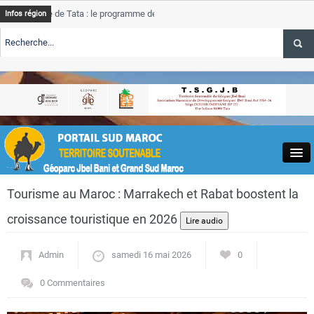
nce de Tata : le programme de rehabilitation post-inondations
Ta
Infos région
nt
pro
ALERTE TSGJB Tourisme : l’ONMT renforce l’aerien a Dakhla et
Ta
ser
ALERTE TSGJB Tourisme au Maroc : Transavia renforce les vols Paris-
Ta
khla
de
Close
Tourisme au Maroc : Marrakech et Rabat boostent la
croissance touristique en 2026
Admin
samedi 16 mai 2026
0
Actualités
0 Commentaires