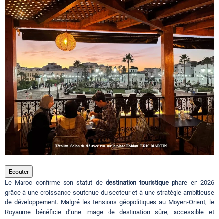
Circuits touristiques
Tourisme
Régions
Hotels
Evenements
Ecouter
Le Maroc confirme son statut de
destination touristique
phare en 2026
Contact
grâce à une croissance soutenue du secteur et à une stratégie ambitieuse
de développement. Malgré les tensions géopolitiques au Moyen-Orient, le
Royaume bénéficie d’une image de destination sûre, accessible et