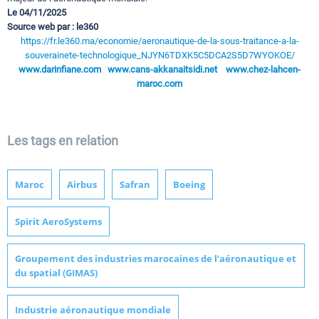
Le 04/11/2025
Source web par : le360
https://fr.le360.ma/economie/aeronautique-de-la-sous-traitance-a-la-
souverainete-technologique_NJYN6TDXK5C5DCA2S5D7WYOKOE/
www.darinfiane.com
www.cans-akkanaitsidi.net
www.chez-lahcen-
maroc.com
Les tags en relation
Maroc
Airbus
Safran
Boeing
Spirit AeroSystems
Groupement des industries marocaines de l’aéronautique et
du spatial (GIMAS)
Industrie aéronautique mondiale