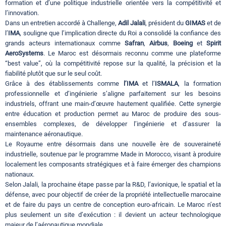
formation et d’une politique industrielle orientée vers la compétitivité et
l’innovation.
Dans un entretien accordé à Challenge,
Adil Jalali
, président du
GIMAS
et de
l’
IMA
, souligne que l’implication directe du Roi a consolidé la confiance des
grands acteurs internationaux comme
Safran
,
Airbus
,
Boeing
et
Spirit
AeroSystems
. Le Maroc est désormais reconnu comme une plateforme
“best value”, où la compétitivité repose sur la qualité, la précision et la
fiabilité plutôt que sur le seul coût.
Grâce à des établissements comme
l’IMA
et l’
ISMALA
, la formation
professionnelle et d’ingénierie s’aligne parfaitement sur les besoins
industriels, offrant une main-d’œuvre hautement qualifiée. Cette synergie
entre éducation et production permet au Maroc de produire des sous-
ensembles complexes, de développer l’ingénierie et d’assurer la
maintenance aéronautique.
Le Royaume entre désormais dans une nouvelle ère de souveraineté
industrielle, soutenue par le programme Made in Morocco, visant à produire
localement les composants stratégiques et à faire émerger des champions
nationaux.
Selon Jalali, la prochaine étape passe par la R&D, l’avionique, le spatial et la
défense, avec pour objectif de créer de la propriété intellectuelle marocaine
et de faire du pays un centre de conception euro-africain. Le Maroc n’est
plus seulement un site d’exécution : il devient un acteur technologique
majeur de l’aéronautique mondiale.