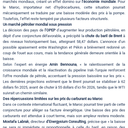
marchés mondiaux, créant un effet domino sur
l’économie mondiale
. Pour
le Maroc, importateur net d’hydrocarbures, cette situation pourrait
mécaniquement se traduire par une baisse modérée des prix à la pompe.
Toutefois, l’effet reste tempéré par plusieurs facteurs structurels.
Un marché pétrolier mondial sous pression
La décision des pays de
l’OPEP
d’augmenter leur production pétrolière, en
dépit d’une conjoncture défavorable, a précipité la
chute du baril de Brent
à
des niveaux historiquement bas, atteignant 58,47 dollars. L’annonce d’un
possible apaisement entre Washington et Pékin a brièvement redonné un
coup de fouet aux cours, mais la tendance générale demeure orientée à la
baisse.
Selon l’expert en énergie
Amin Bennouna
, « le ralentissement de la
croissance mondiale et la réactivation du pipeline Irak-Turquie renforcent
l’offre mondiale de pétrole, accentuant la pression baissière sur les prix ».
Les dernières projections estiment que le Brent pourrait se stabiliser à 62
dollars fin 2025, avant de chuter à 55 dollars d’ici fin 2026, tandis que le WTI
suivrait un chemin similaire.
Des répercussions limitées sur les prix du carburant au Maroc
Dans ce contexte international fluctuant, le Maroc pourrait tirer parti de cette
conjoncture pour alléger sa facture énergétique. Une baisse des prix des
carburants est attendue à court terme, mais son ampleur restera modeste.
Mostafa Labrak
, directeur
d’Energysium Consulting
, précise que « la baisse
ne sera ni immédiate ni proportionnelle à celle du baril, en raison des