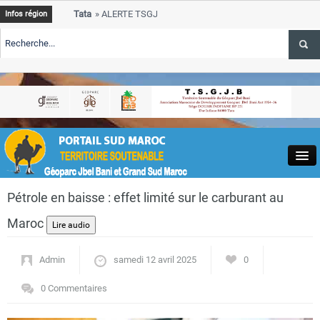
Tata
ALERTE TSGJB Tata : le programme de rehabilitation post-inonda
Infos région
progresse dans les zones sinistrees
Tata
ALERTE TSGJB Tata : un hackathon de l’ANDZOA stimule l’innova
service des oasis
s-
Tata
ALERTE TSGJB Province de Tata : le programme de rehabilitation 
depasse 75 % d’avancement
Close
Pétrole en baisse : effet limité sur le carburant au
Maroc
Admin
samedi 12 avril 2025
0
Actualités
0 Commentaires