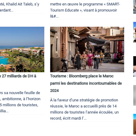
té, Khalid Ait Taleb, s’y
mettre en œuvre le programme « SMART-
erdant...
Tourism Educate », visant à promouvoir
l&#...
 27 milliards de DH à
Tourisme : Bloomberg place le Maroc
6
parmi les destinations incontournables de
2024
rs sa nouvelle feuille de
, ambitionne, à l’horizon
À la faveur d’une stratégie de promotion
,5 millions de touristes,
réussie, le Maroc a accueilli près de 14
lia...
millions de touristes l’année écoulée, un
record, écrit mardi l’...