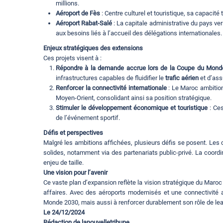
millions.
Aéroport de Fès
: Centre culturel et touristique, sa capacité 
Aéroport Rabat-Salé
: La capitale administrative du pays ve
aux besoins liés à l’accueil des délégations internationales.
Enjeux stratégiques des extensions
Ces projets visent à :
Répondre à la demande accrue lors de la Coupe du Mond
infrastructures capables de fluidifier le
trafic aérien
et d’ass
Renforcer la connectivité internationale
: Le Maroc ambitionn
Moyen-Orient, consolidant ainsi sa position stratégique.
Stimuler le développement économique et touristique
: Ces
de l’événement sportif.
Défis et perspectives
Malgré les ambitions affichées, plusieurs défis se posent. Le
solides, notamment via des partenariats public-privé. La coordi
enjeu de taille.
Une vision pour l’avenir
Ce vaste plan d’expansion reflète la vision stratégique du Maro
affaires. Avec des aéroports modernisés et une connectivité 
Monde 2030, mais aussi à renforcer durablement son rôle de lea
Le 24/12/2024
Rédaction de lanouvelletribune