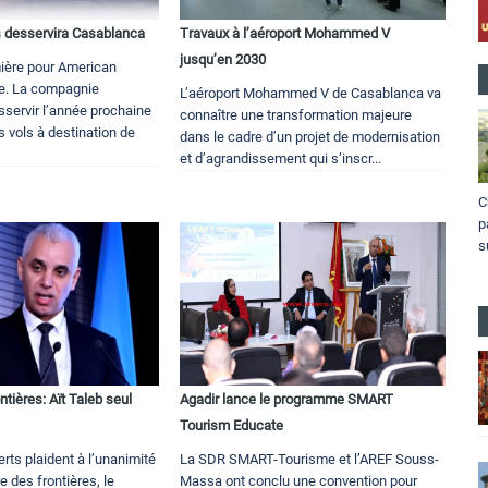
s desservira Casablanca
Travaux à l’aéroport Mohammed V
jusqu’en 2030
ière pour American
ue. La compagnie
L’aéroport Mohammed V de Casablanca va
sservir l’année prochaine
connaître une transformation majeure
 vols à destination de
dans le cadre d’un projet de modernisation
et d’agrandissement qui s’inscr...
C
p
s
ntières: Aït Taleb seul
Agadir lance le programme SMART
Tourism Educate
erts plaident à l’unanimité
La SDR SMART-Tourisme et l’AREF Souss-
e des frontières, le
Massa ont conclu une convention pour