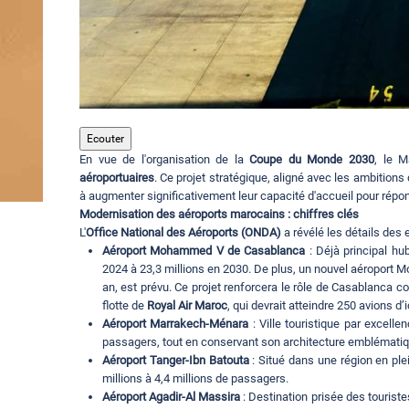
Ecouter
En vue de l'organisation de la
Coupe du Monde 2030
, le 
aéroportuaires
. Ce projet stratégique, aligné avec les ambition
à augmenter significativement leur capacité d'accueil pour rép
Modernisation des aéroports marocains : chiffres clés
L'
Office National des Aéroports (ONDA)
a révélé les détails des
Aéroport Mohammed V de Casablanca
: Déjà principal hu
2024 à 23,3 millions en 2030. De plus, un nouvel aéroport 
an, est prévu. Ce projet renforcera le rôle de Casablanca c
flotte de
Royal Air Maroc
, qui devrait atteindre 250 avions d
Aéroport Marrakech-Ménara
: Ville touristique par excell
passagers, tout en conservant son architecture emblématiq
Aéroport Tanger-Ibn Batouta
: Situé dans une région en ple
millions à 4,4 millions de passagers.
Aéroport Agadir-Al Massira
: Destination prisée des touriste