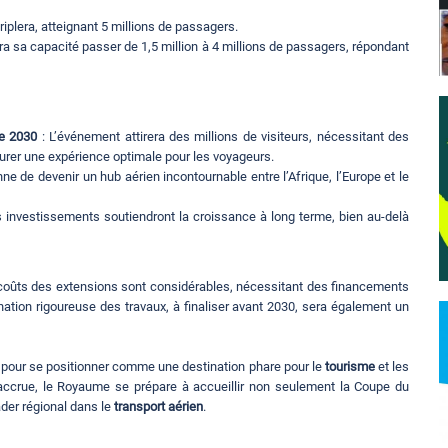
triplera, atteignant 5 millions de passagers.
rra sa capacité passer de 1,5 million à 4 millions de passagers, répondant
e 2030
: L’événement attirera des millions de visiteurs, nécessitant des
urer une expérience optimale pour les voyageurs.
e de devenir un hub aérien incontournable entre l’Afrique, l’Europe et le
 investissements soutiendront la croissance à long terme, bien au-delà
s coûts des extensions sont considérables, nécessitant des financements
nation rigoureuse des travaux, à finaliser avant 2030, sera également un
c pour se positionner comme une destination phare pour le
tourisme
et les
accrue, le Royaume se prépare à accueillir non seulement la Coupe du
der régional dans le
transport aérien
.