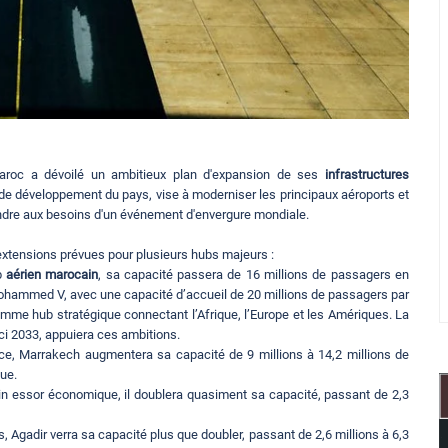
Maroc a dévoilé un ambitieux plan d'expansion de ses
infrastructures
s de développement du pays, vise à moderniser les principaux aéroports et
ondre aux besoins d'un événement d'envergure mondiale.
 extensions prévues pour plusieurs hubs majeurs :
b
aérien marocain
, sa capacité passera de 16 millions de passagers en
Mohammed V, avec une capacité d’accueil de 20 millions de passagers par
omme hub stratégique connectant l’Afrique, l’Europe et les Amériques. La
’ici 2033, appuiera ces ambitions.
ence, Marrakech augmentera sa capacité de 9 millions à 14,2 millions de
ue.
in essor économique, il doublera quasiment sa capacité, passant de 2,3
s, Agadir verra sa capacité plus que doubler, passant de 2,6 millions à 6,3