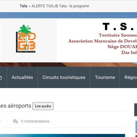
Tata
ALERTE TSGJB Tata : le programme de rehabilitation post-inondati
progresse dans les zones sinistrees
Actualités
Circuits touristiques
Tourisme
Régio
ses aéroports
0
0 Commentaires