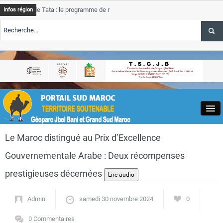
e Tata : le programme de rehabilitation post-inondations
Tata
Infos région
progres
RTE TSGJB Tourisme : l’ONMT renforce l’aerien a Dakhla et
Tata
service
RTE TSGJB Tourisme au Maroc : Transavia renforce les vols Paris-
Tata
depass
Close
Le Maroc distingué au Prix d’Excellence
Gouvernementale Arabe : Deux récompenses
prestigieuses décernées
Actualités
Admin
samedi 30 novembre 2024
0
0 Commentaires