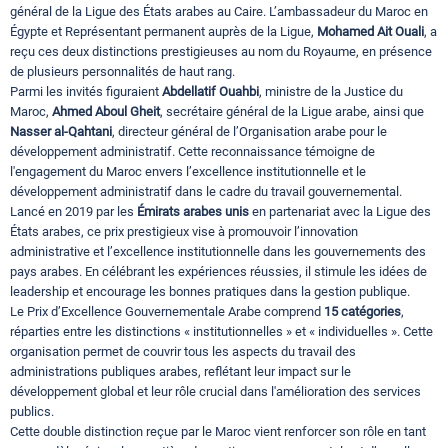
général de la Ligue des États arabes au Caire. L’ambassadeur du Maroc en
Égypte et Représentant permanent auprès de la Ligue,
Mohamed Ait Ouali
, a
reçu ces deux distinctions prestigieuses au nom du Royaume, en présence
de plusieurs personnalités de haut rang.
Parmi les invités figuraient
Abdellatif Ouahbi
, ministre de la Justice du
Maroc,
Ahmed Aboul Gheit
, secrétaire général de la Ligue arabe, ainsi que
Nasser al-Qahtani
, directeur général de l’Organisation arabe pour le
développement administratif. Cette reconnaissance témoigne de
l'engagement du Maroc envers l’excellence institutionnelle et le
développement administratif dans le cadre du travail gouvernemental.
Lancé en 2019 par les
Émirats arabes unis
en partenariat avec la Ligue des
États arabes, ce prix prestigieux vise à promouvoir l’innovation
administrative et l’excellence institutionnelle dans les gouvernements des
pays arabes. En célébrant les expériences réussies, il stimule les idées de
leadership et encourage les bonnes pratiques dans la gestion publique.
Le Prix d’Excellence Gouvernementale Arabe comprend
15 catégories
,
réparties entre les distinctions « institutionnelles » et « individuelles ». Cette
organisation permet de couvrir tous les aspects du travail des
administrations publiques arabes, reflétant leur impact sur le
développement global et leur rôle crucial dans l'amélioration des services
publics.
Cette double distinction reçue par le Maroc vient renforcer son rôle en tant