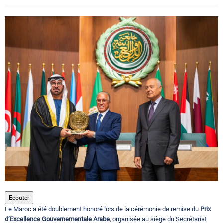
Circuits touristiques
Tourisme
Régions
Hotels
Evenements
Contact
Ecouter
Le Maroc a été doublement honoré lors de la cérémonie de remise du
Prix
d’Excellence Gouvernementale Arabe
, organisée au siège du Secrétariat