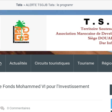
Tata
ALERTE TSGJB Tata : le programme de rehabilitation post-inondat
progresse dans les zones sinistrees
Actualités
Circuits touristiques
Tourisme
Régio
: le Fonds Mohammed VI pour l’Investissement
0 Commentaires