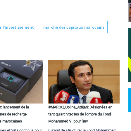
 l'investissement
marché des capitaux marocains
ir: lancement de la
#MAROC_Upline_Attijari: Désignées en
rnes de recharge
tant qu'architectes de l'ombre du Fond
0% marocaines
Mohammed VI pour l'inv
ses efforts continus pour
Il s'agit de structurer le Fond Mohammed