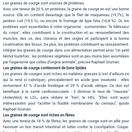
Les graines de courge sont sources de protéines
Avec une teneur de 20 % en protéines, la graine de courge en est une bonne
source. Elle en contient davantage que le filet de maquereau (19,7%), le
jambon cuit (19,5 %) ou encore le fromage de type feta (16,4 %). Or, les
protéines sont essentielles à notre organisme : surnommées "le bâtisseur
du corps", elles contribuent à la construction et au renouvellement des
muscles, des os, des cheveux et des ongles et participent à la bonne
cicatrisation des tissus. De plus, les protéines contribuent au rassasiement.
Intégrer les graines de courge dans son alimentation permet ainsi "Un petit
bémol toutefois : les protéines végétales sont un peu moins bien assimilées
par l’organisme que celles d’origine animale", précise Raphaël Gruman.
Les graines de courge contiennent de bons lipides
Les graines de courges sont riches en matières grasses (c’est d’ailleurs ce
qui la rend si calorique), principalement en acide gras insaturés : elles
renferment 47 % d’acide linoléique et 29 % d’acide oléique. Ce duo est
bénéfique à la santé cardiovasculaire : il diminue le taux de "mauvais"
cholestérol, le LDL, sans réduire le "bon", le HDL. "Elles sont aussi
intéressantes pour faciliter la fluidité membranaire du cerveau", ajoute
Raphaël Gruman.
Les graines de courge sont riches en fibres
Avec une teneur de 18 % de fibres, les graines de courge sont un allié pour
favoriser un bon transit intestinal et lutter contre la constipation. Coupe-