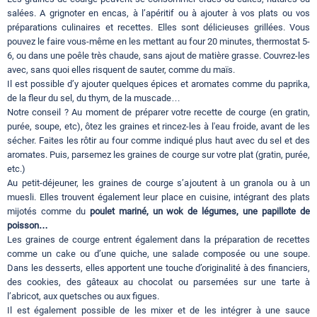
salées. A grignoter en encas, à l’apéritif ou à ajouter à vos plats ou vos
préparations culinaires et recettes. Elles sont délicieuses grillées. Vous
pouvez le faire vous-même en les mettant au four 20 minutes, thermostat 5-
6, ou dans une poêle très chaude, sans ajout de matière grasse. Couvrez-les
avec, sans quoi elles risquent de sauter, comme du maïs.
Il est possible d’y ajouter quelques épices et aromates comme du paprika,
de la fleur du sel, du thym, de la muscade…
Notre conseil ? Au moment de préparer votre recette de courge (en gratin,
purée, soupe, etc), ôtez les graines et rincez-les à l'eau froide, avant de les
sécher. Faites les rôtir au four comme indiqué plus haut avec du sel et des
aromates. Puis, parsemez les graines de courge sur votre plat (gratin, purée,
etc.)
Au petit-déjeuner, les graines de courge s’ajoutent à un granola ou à un
muesli. Elles trouvent également leur place en cuisine, intégrant des plats
mijotés comme du
poulet mariné, un wok de légumes, une papillote de
poisson…
Les graines de courge entrent également dans la préparation de recettes
comme un cake ou d’une quiche, une salade composée ou une soupe.
Dans les desserts, elles apportent une touche d’originalité à des financiers,
des cookies, des gâteaux au chocolat ou parsemées sur une tarte à
l’abricot, aux quetsches ou aux figues.
Il est également possible de les mixer et de les intégrer à une sauce