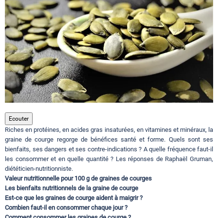
Circuits touristiques
Tourisme
Régions
Hotels
Ecouter
Riches en protéines, en acides gras insaturées, en vitamines et minéraux, la
graine de courge regorge de bénéfices santé et forme. Quels sont ses
Evenements
bienfaits, ses dangers et ses contre-indications ? A quelle fréquence faut-il
les consommer et en quelle quantité ? Les réponses de Raphaël Gruman,
diététicien-nutritionniste.
Valeur nutritionnelle pour 100 g de graines de courges
Contact
Les bienfaits nutritionnels de la graine de courge
Est-ce que les graines de courge aident à maigrir ?
Combien faut-il en consommer chaque jour ?
Comment consommer les graines de courge ?