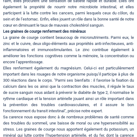
faim, elles procurent une sensation de satiété rapide et durable. Elles ont
également la propriété de nourrir notre microbiote intestinal, et elles
participent à la lutte contre les cancers, parmi lesquels ceux du côlon, du
sein et de l’estomac. Enfin, elles jouent un rôle dans la bonne santé de notre
cœur en diminuant le taux de mauvais cholestérol sanguin.
Les graines de courge renferment des minéraux
La graine de courge contient beaucoup de micronutriments. Parmi eux, le
zinc et le cuivre, deux oligo-éléments aux propriétés anti-infectieuses, anti-
inflammatoires et immunostimulantes. Le zinc contribue également à
améliorer les fonctions cognitives comme la mémoire, la concentration ou
encore l’apprentissage.
Elles renferment également du magnésium. Celui-ci est particulièrement
important dans les rouages de notre organisme puisqu’il participe à plus de
300 réactions dans le corps. "Parmi ses bienfaits : il favorise la fixation du
calcium dans les os ainsi que la contraction des muscles, il régule le taux
de sucre sanguin nous aidant à prévenir le diabète de type 2, il normalise le
rythme cardiaque et la tension artérielle jouant ainsi un rôle important dans
la prévention des troubles cardiovasculaires, et il assure le bon
fonctionnement du transit intestinal", précise notre expert.
Sa carence nous expose donc à de nombreux problèmes de santé comme
des troubles du sommeil, une baisse de moral ou une hypersensibilité au
stress. Les graines de courge nous apportent également du potassium, un
minéral qui lutte contre l’hypertension artérielle, et du fer, dont la carence