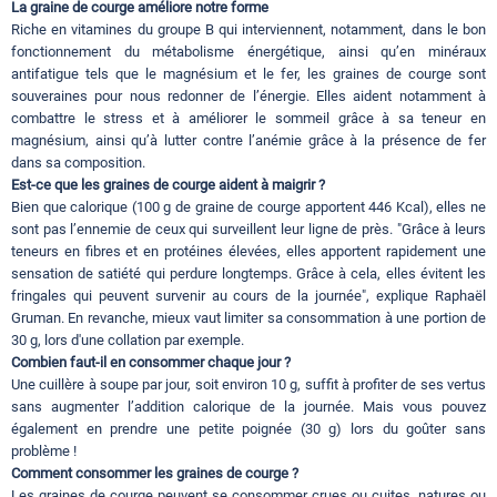
La graine de courge améliore notre forme
Riche en vitamines du groupe B qui interviennent, notamment, dans le bon
fonctionnement du métabolisme énergétique, ainsi qu’en minéraux
antifatigue tels que le magnésium et le fer, les graines de courge sont
souveraines pour nous redonner de l’énergie. Elles aident notamment à
combattre le stress et à améliorer le sommeil grâce à sa teneur en
magnésium, ainsi qu’à lutter contre l’anémie grâce à la présence de fer
dans sa composition.
Est-ce que les graines de courge aident à maigrir ?
Bien que calorique (100 g de graine de courge apportent 446 Kcal), elles ne
sont pas l’ennemie de ceux qui surveillent leur ligne de près. "Grâce à leurs
teneurs en fibres et en protéines élevées, elles apportent rapidement une
sensation de satiété qui perdure longtemps. Grâce à cela, elles évitent les
fringales qui peuvent survenir au cours de la journée", explique Raphaël
Gruman. En revanche, mieux vaut limiter sa consommation à une portion de
30 g, lors d'une collation par exemple.
Combien faut-il en consommer chaque jour ?
Une cuillère à soupe par jour, soit environ 10 g, suffit à profiter de ses vertus
sans augmenter l’addition calorique de la journée. Mais vous pouvez
également en prendre une petite poignée (30 g) lors du goûter sans
problème !
Comment consommer les graines de courge ?
Les graines de courge peuvent se consommer crues ou cuites, natures ou