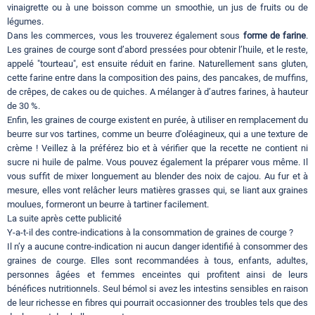
vinaigrette ou à une boisson comme un smoothie, un jus de fruits ou de
légumes.
Dans les commerces, vous les trouverez également sous
forme de farine
.
Les graines de courge sont d’abord pressées pour obtenir l’huile, et le reste,
appelé "tourteau", est ensuite réduit en farine. Naturellement sans gluten,
cette farine entre dans la composition des pains, des pancakes, de muffins,
de crêpes, de cakes ou de quiches. A mélanger à d’autres farines, à hauteur
de 30 %.
Enfin, les graines de courge existent en purée, à utiliser en remplacement du
beurre sur vos tartines, comme un beurre d'oléagineux, qui a une texture de
crème ! Veillez à la préférez bio et à vérifier que la recette ne contient ni
sucre ni huile de palme. Vous pouvez également la préparer vous même. Il
vous suffit de mixer longuement au blender des noix de cajou. Au fur et à
mesure, elles vont relâcher leurs matières grasses qui, se liant aux graines
moulues, formeront un beurre à tartiner facilement.
La suite après cette publicité
Y-a-t-il des contre-indications à la consommation de graines de courge ?
Il n’y a aucune contre-indication ni aucun danger identifié à consommer des
graines de courge. Elles sont recommandées à tous, enfants, adultes,
personnes âgées et femmes enceintes qui profitent ainsi de leurs
bénéfices nutritionnels. Seul bémol si avez les intestins sensibles en raison
de leur richesse en fibres qui pourrait occasionner des troubles tels que des