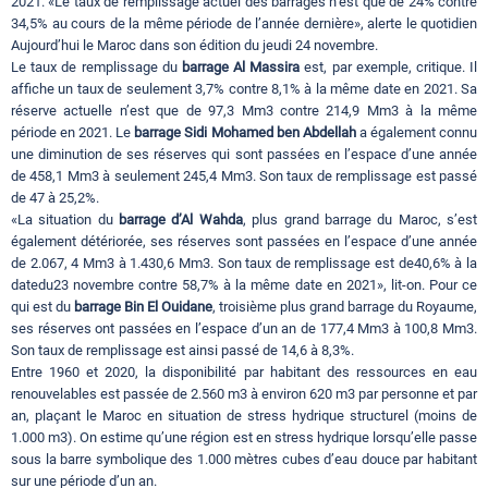
2021. «Le taux de remplissage actuel des barrages n’est que de 24% contre
34,5% au cours de la même période de l’année dernière», alerte le quotidien
Aujourd’hui le Maroc dans son édition du jeudi 24 novembre.
Le taux de remplissage du
barrage Al Massira
est, par exemple, critique. Il
affiche un taux de seulement 3,7% contre 8,1% à la même date en 2021. Sa
réserve actuelle n’est que de 97,3 Mm3 contre 214,9 Mm3 à la même
période en 2021. Le
barrage Sidi Mohamed ben Abdellah
a également connu
une diminution de ses réserves qui sont passées en l’espace d’une année
de 458,1 Mm3 à seulement 245,4 Mm3. Son taux de remplissage est passé
de 47 à 25,2%.
«La situation du
barrage d’Al Wahda
, plus grand barrage du Maroc, s’est
également détériorée, ses réserves sont passées en l’espace d’une année
de 2.067, 4 Mm3 à 1.430,6 Mm3. Son taux de remplissage est de40,6% à la
datedu23 novembre contre 58,7% à la même date en 2021», lit-on. Pour ce
qui est du
barrage Bin El Ouidane
, troisième plus grand barrage du Royaume,
ses réserves ont passées en l’espace d’un an de 177,4 Mm3 à 100,8 Mm3.
Son taux de remplissage est ainsi passé de 14,6 à 8,3%.
Entre 1960 et 2020, la disponibilité par habitant des ressources en eau
renouvelables est passée de 2.560 m3 à environ 620 m3 par personne et par
an, plaçant le Maroc en situation de stress hydrique structurel (moins de
1.000 m3). On estime qu’une région est en stress hydrique lorsqu’elle passe
sous la barre symbolique des 1.000 mètres cubes d’eau douce par habitant
sur une période d’un an.