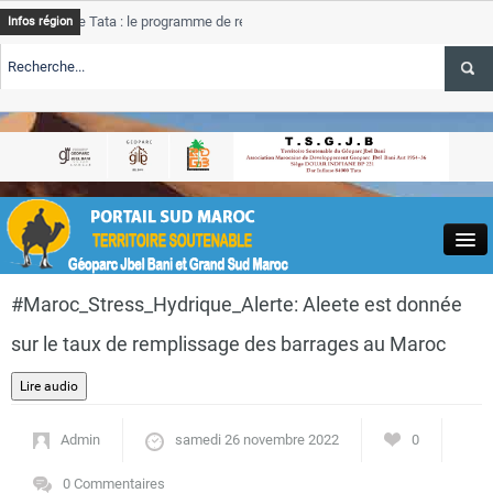
 Tata : le programme de rehabilitation post-inondations
Tata
AL
Infos région
progress
E TSGJB Tourisme : l’ONMT renforce l’aerien a Dakhla et
Tata
A
service 
E TSGJB Tourisme au Maroc : Transavia renforce les vols Paris-
Tata
AL
depasse
Close
#Maroc_Stress_Hydrique_Alerte: Aleete est donnée
sur le taux de remplissage des barrages au Maroc
Actualités
Admin
samedi 26 novembre 2022
0
0 Commentaires