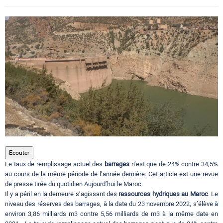
Circuits touristiques
Tourisme
Régions
Hotels
Evenements
Ecouter
Le taux de remplissage actuel des
barrages
n’est que de 24% contre 34,5%
au cours de la même période de l’année dernière. Cet article est une revue
de presse tirée du quotidien Aujourd’hui le Maroc.
Contact
Il y a péril en la demeure s’agissant des
ressources hydriques au Maroc
. Le
niveau des réserves des barrages, à la date du 23 novembre 2022, s’élève à
environ 3,86 milliards m3 contre 5,56 milliards de m3 à la même date en