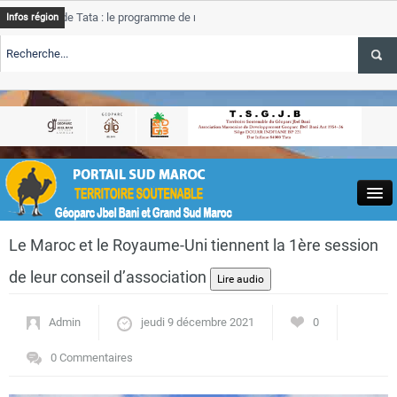
e Tata : le programme de rehabilitation post-inondations
Tata
A
Infos région
progres
TE TSGJB Tourisme : l’ONMT renforce l’aerien a Dakhla et
Tata
A
service
TE TSGJB Tourisme au Maroc : Transavia renforce les vols Paris-
Tata
A
depasse
Close
Le Maroc et le Royaume-Uni tiennent la 1ère session
de leur conseil d’association
Admin
jeudi 9 décembre 2021
0
Actualités
0 Commentaires