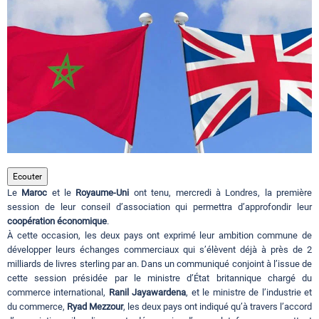
Circuits touristiques
Tourisme
Régions
Hotels
Ecouter
Le
Maroc
et le
Royaume-Uni
ont tenu, mercredi à Londres, la première
session de leur conseil d’association qui permettra d’approfondir leur
Evenements
coopération économique
.
À cette occasion, les deux pays ont exprimé leur ambition commune de
développer leurs échanges commerciaux qui s’élèvent déjà à près de 2
milliards de livres sterling par an. Dans un communiqué conjoint à l’issue de
Contact
cette session présidée par le ministre d’État britannique chargé du
commerce international,
Ranil Jayawardena
, et le ministre de l’industrie et
du commerce,
Ryad Mezzour
, les deux pays ont indiqué qu’à travers l’accord