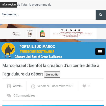
e Tata : le programme de rehabilitation post-inondations
Tata
Infos région
progres
RTE TSGJB Tourisme : l’ONMT renforce l’aerien a Dakhla et
Tata
service
RTE TSGJB Tourisme au Maroc : Transavia renforce les vols Paris-
Tata
depass
Close
Maroc-Israël : bientôt la création d’un centre dédié à
l’agriculture du désert
Admin
vendredi 3 décembre 2021
0
Actualités
0 Commentaires