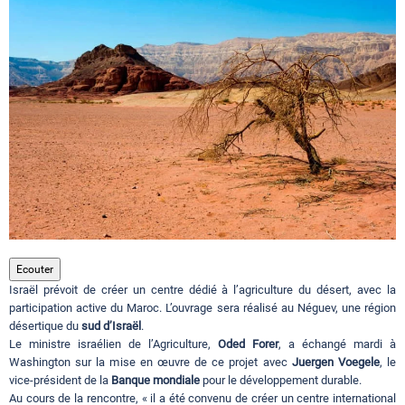
Circuits touristiques
Tourisme
Régions
Hotels
Ecouter
Evenements
Israël prévoit de créer un centre dédié à l’agriculture du désert, avec la
participation active du Maroc. L’ouvrage sera réalisé au Néguev, une région
désertique du
sud d’Israël
.
Contact
Le ministre israélien de l’Agriculture,
Oded Forer
, a échangé mardi à
Washington sur la mise en œuvre de ce projet avec
Juergen Voegele
, le
vice-président de la
Banque mondiale
pour le développement durable.
Au cours de la rencontre, « il a été convenu de créer un centre international