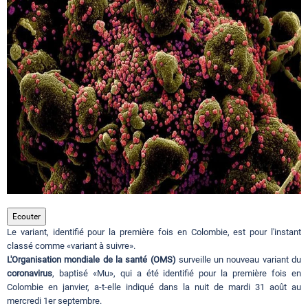
Circuits touristiques
Tourisme
Régions
Hotels
Evenements
Ecouter
Le variant, identifié pour la première fois en Colombie, est pour l'instant
classé comme «variant à suivre».
L'Organisation mondiale de la santé (OMS)
Contact
surveille un nouveau variant du
coronavirus
, baptisé «Mu», qui a été identifié pour la première fois en
Colombie en janvier, a-t-elle indiqué dans la nuit de mardi 31 août au
mercredi 1er septembre.