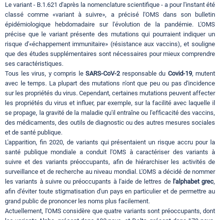
Le variant - B.1.621 d'après la nomenclature scientifique - a pour l'instant été
classé comme «variant à suivre», a précisé l'OMS dans son bulletin
épidémiologique hebdomadaire sur l'évolution de la pandémie. L'OMS
précise que le variant présente des mutations qui pourraient indiquer un
risque d'«échappement immunitaire» (résistance aux vaccins), et souligne
que des études supplémentaires sont nécessaires pour mieux comprendre
ses caractéristiques.
Tous les virus, y compris le
SARS-CoV-2
responsable du
Covid-19
, mutent
avec le temps. La plupart des mutations n'ont que peu ou pas d'incidence
sur les propriétés du virus. Cependant, certaines mutations peuvent affecter
les propriétés du virus et influer, par exemple, sur la facilité avec laquelle il
se propage, la gravité de la maladie qu'il entraîne ou l'efficacité des vaccins,
des médicaments, des outils de diagnostic ou des autres mesures sociales
et de santé publique.
L'apparition, fin 2020, de variants qui présentaient un risque accru pour la
santé publique mondiale a conduit l'OMS à caractériser des variants à
suivre et des variants préoccupants, afin de hiérarchiser les activités de
surveillance et de recherche au niveau mondial. L'OMS a décidé de nommer
les variants à suivre ou préoccupants à l'aide de lettres de
l'alphabet grec
,
afin d'éviter toute stigmatisation d'un pays en particulier et de permettre au
grand public de prononcer les noms plus facilement.
Actuellement, l'OMS considère que quatre variants sont préoccupants, dont