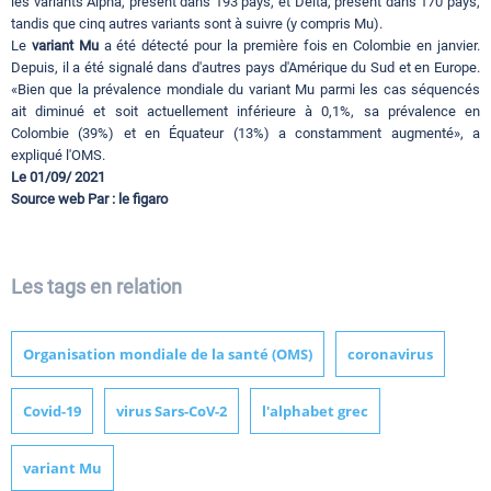
les variants Alpha, présent dans 193 pays, et Delta, présent dans 170 pays,
tandis que cinq autres variants sont à suivre (y compris Mu).
Le
variant Mu
a été détecté pour la première fois en Colombie en janvier.
Depuis, il a été signalé dans d'autres pays d'Amérique du Sud et en Europe.
«Bien que la prévalence mondiale du variant Mu parmi les cas séquencés
ait diminué et soit actuellement inférieure à 0,1%, sa prévalence en
Colombie (39%) et en Équateur (13%) a constamment augmenté», a
expliqué l'OMS.
Le 01/09/ 2021
Source web Par : le figaro
Les tags en relation
Organisation mondiale de la santé (OMS)
coronavirus
Covid-19
virus Sars-CoV-2
l'alphabet grec
variant Mu