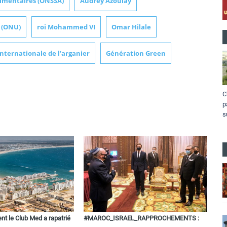
alimentaires (ONSSA)
Audrey Azoulay
 (ONU)
roi Mohammed VI
Omar Hilale
nternationale de l’arganier
Génération Green
C
p
s
nt le Club Med a rapatrié
#MAROC_ISRAEL_RAPPROCHEMENTS :