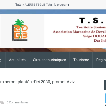
Tata
ALERTE TSGJB Tata : le programme de rehabilitation post-inondat
progresse dans les zones sinistrees
Actualités
Circuits touristiques
Tourisme
Régio
rs seront plantés d'ici 2030, promet Aziz
0 Commentaires