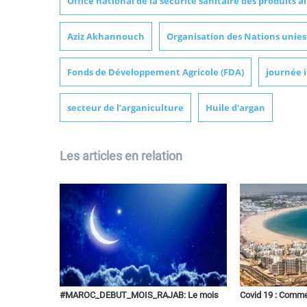
Office national de la sécurité sanitaire des produits 
Aziz Akhannouch
Organisation des Nations unies
Fonds de Développement Agricole (FDA)
journée i
secteur de l’arganiculture
Huile d'argan
Les articles en relation
#MAROC_DEBUT_MOIS_RAJAB: Le mois
Covid 19 : Comme