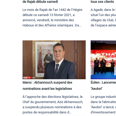
de Rajab débute samedi
tous ses clients
Le mois de Rajab de l’an 1442 de l’Hégire
A Agadir, dans le
débute ce samedi 13 février 2021, a
situé l’un des pl
annoncé, vendredi, le ministère des
villages du Club, 
Habous et des Affaires islamiques. Da...
de l’espace aérien
Maroc : Akhannouch suspend des
Éolien : Lancemen
nominations avant les legislatives
"Aeolon"
À l’approche des élections législatives, le
Le groupe industr
Chef du gouvernement, Aziz Akhannouch,
dans la fabricati
a suspendu plusieurs nominations à des
"Aeolon" a lancé,
postes de responsabilité dans d...
d'investissement 