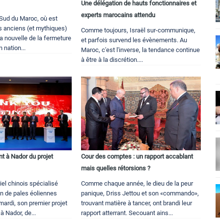
Une délégation de hauts fonctionnaires et
experts marocains attendu
 Sud du Maroc, où est
us anciens (et mythiques)
Comme toujours, Israël sur-communique,
la nouvelle de la fermeture
et parfois survend les évènements. Au
 nation...
Maroc, c'est l'inverse, la tendance continue
à être à la discrétion....
t à Nador du projet
Cour des comptes : un rapport accablant
mais quelles rétorsions ?
iel chinois spécialisé
Comme chaque année, le dieu de la peur
on de pales éoliennes
panique, Driss Jettou et son «commando»,
 mardi, son premier projet
trouvant matière à tancer, ont brandi leur
à Nador, de...
rapport atterrant. Secouant ains...