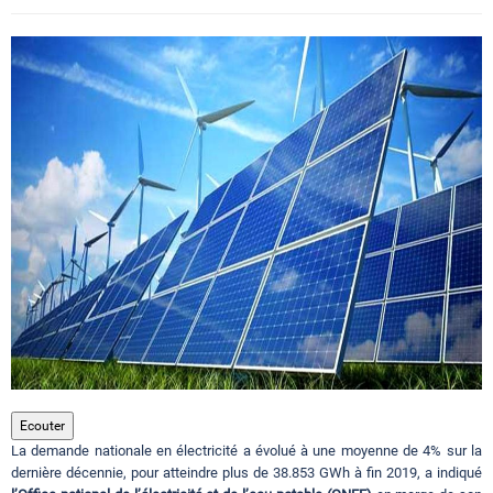
Circuits touristiques
Tourisme
Régions
Hotels
Evenements
Contact
Ecouter
La demande nationale en électricité a évolué à une moyenne de 4% sur la
dernière décennie, pour atteindre plus de 38.853 GWh à fin 2019, a indiqué