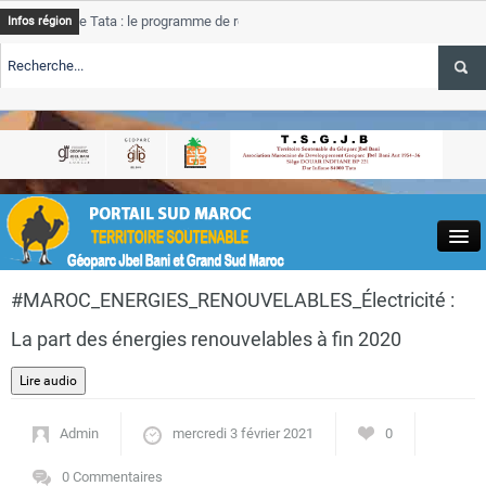
 Tata : le programme de rehabilitation post-inondations
Tata
A
Infos région
progress
TE TSGJB Tourisme : l’ONMT renforce l’aerien a Dakhla et
Tata
A
service 
TE TSGJB Tourisme au Maroc : Transavia renforce les vols Paris-
Tata
A
depasse
Close
#MAROC_ENERGIES_RENOUVELABLES_Électricité :
La part des énergies renouvelables à fin 2020
Actualités
Admin
mercredi 3 février 2021
0
0 Commentaires