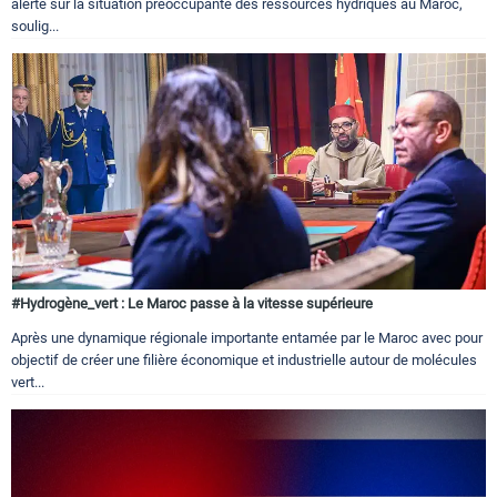
alerté sur la situation préoccupante des ressources hydriques au Maroc,
soulig...
#Hydrogène_vert : Le Maroc passe à la vitesse supérieure
Après une dynamique régionale importante entamée par le Maroc avec pour
objectif de créer une filière économique et industrielle autour de molécules
vert...