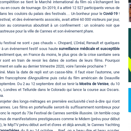
compétition se tient le Marché international du film où s'échangent les
u en cours de tournage. En 2019, il a attiré 12 527 participants venus de
dans les couloirs du palais des festivals… Un bonheur pour le
Covid-19
!
estival, et des événements associés, avait attiré 60 000 visiteurs par jour,
ion au coronavirus aboutirait à un confinement : un scénario noir que
sastreuse pour la ville de Cannes et son événement phare.
du festival ne sont « pas chauds ». Chopard, L'Oréal, Renault et quelques
er à un événement festif sous haute
surveillance médicale et susceptible
stiment que, en France du moins, le plus gros de la crise sanitaire sera
r sont en train de revoir les dates de sorties de leurs films. Pourquoi
ment en salle au dernier trimestre 2020, voire l'année prochaine ?
é. Mais la date de repli est un casse-tête. Il faut viser l'automne, une
film francophone d'Angoulême puis celui du film américain de Deauville
eptembre. Du 2 au 12 septembre doit se tenir la
Mostra de Venise
, du 10
k, Londres et Telluride dans le Colorado qui lance la course aux Oscars.
ma.
rojeter des longs-métrages en première exclusivité c'est-à-dire qui n'ont
 Cannes. Les films en portefeuille seront-ils suffisamment nombreux pour
onc le report du 73e Festival de Cannes semble illusoire. Un terrible coup
s revenus de manifestations prestigieuses comme le Midem (prévu pour début
n), le MipTV prévu début avril et d'ores et déjà annulé, le Cannes Yachting
CanneSéries
du 9 au 14 octobre… Bref, on a beau dire et beau scruter,