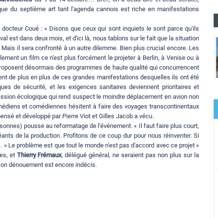
que du septième art tant l'agenda cannois est riche en manifestations
docteur Coué : « Disons que ceux qui sont inquiets le sont parce qu'ils
l est dans deux mois, et d'ici là, nous tablons sur le fait que la situation
 » Mais il sera confronté à un autre dilemme. Bien plus crucial encore. Les
ment un film ce n'est plus forcément le projeter à Berlin, à Venise ou à
proposent désormais des programmes de haute qualité qui concurrencent
nt de plus en plus de ces grandes manifestations desquelles ils ont été
s de sécurité, et les exigences sanitaires deviennent prioritaires et
pression écologique qui rend suspect le moindre déplacement en avion non
édiens et comédiennes hésitent à faire des voyages transcontinentaux
 pensé et développé par Pierre Viot et Gilles Jacob a vécu.
sonnes) pousse au reformatage de l'événement. « Il faut faire plus court,
ants de la production. Profitons de ce coup dur pour nous réinventer. Si
… » Le problème est que tout le monde n'est pas d'accord avec ce projet «
nes, et
Thierry Frémaux
, délégué général, ne seraient pas non plus sur la
son dénouement est encore indécis.