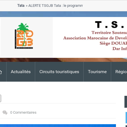
Tata
ALERTE TSGJB Tata : le programme de rehabilitation post-inondati
progresse dans les zones sinistrees
Actualités
Circuits touristiques
Tourisme
Régio
0 Commentaires