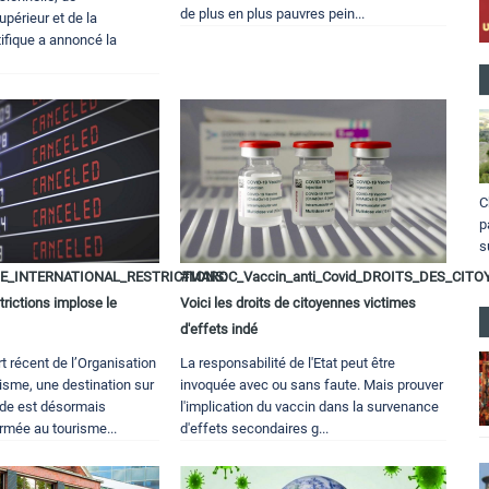
de plus en plus pauvres pein...
périeur et de la
ifique a annoncé la
C
p
s
_INTERNATIONAL_RESTRICTIONS:
#MAROC_Vaccin_anti_Covid_DROITS_DES_CITO
trictions implose le
Voici les droits de citoyennes victimes
d'effets indé
t récent de l’Organisation
La responsabilité de l'Etat peut être
isme, une destination sur
invoquée avec ou sans faute. Mais prouver
nde est désormais
l'implication du vaccin dans la survenance
mée au tourisme...
d'effets secondaires g...