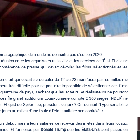
inématographique du monde ne connaîtra pas d'édition 2020.
réunion entre les organisateurs, la ville et les services de l'État. Et elle ne
conférence de presse qui devait dévoiler les films sélectionnés et les
ième art qui devait se dérouler du 12 au 23 mai n'aura pas de millésime
 sera très difficile pour ne pas dire impossible de sélectionner des films
quantaine de pays, sachant que les acteurs, et réalisateurs ne pourront
laces [le grand auditorium Louis-Lumière compte 2 300 sièges, NDLR] ne
s. Et quid de Spike Lee, président du jury ? On connaît l'hypersensibilité
jours au milieu d'une foule à l'état sanitaire non contrôlé. »
is début mars à leurs salariés de recevoir des invités dans leurs locaux.
inée. Et l'annonce par
Donald Trump
que les
États-Unis
sont placés en