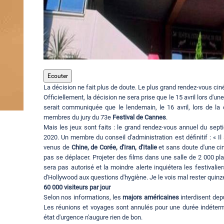
Ecouter
La décision ne fait plus de doute. Le plus grand rendez-vous c
Officiellement, la décision ne sera prise que le 15 avril lors d'une 
serait communiquée que le lendemain, le 16 avril, lors de la 
membres du jury du 73e
Festival de Cannes
.
Mais les jeux sont faits : le grand rendez-vous annuel du sept
2020. Un membre du conseil d'administration est définitif : « Il
venus de
Chine, de Corée, d'Iran, d'Italie
et sans doute d'une cin
pas se déplacer. Projeter des films dans une salle de 2 000 p
sera pas autorisé et la moindre alerte inquiétera les festivalier
d'Hollywood aux questions d'hygiène. Je le vois mal rester quinze 
60 000 visiteurs par jour
Selon nos informations, les
majors américaines
interdisent depu
Les réunions et voyages sont annulés pour une durée indéterm
état d'urgence n'augure rien de bon.