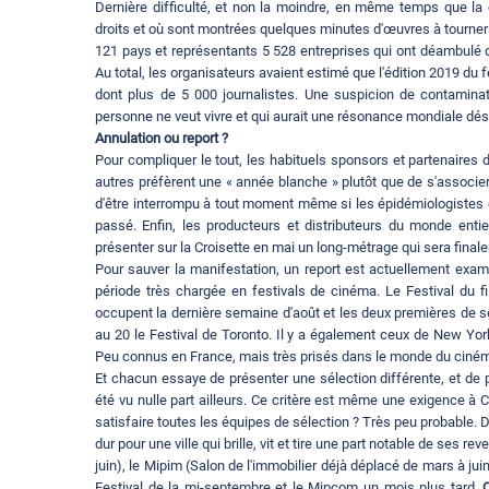
Dernière difficulté, et non la moindre, en même temps que la 
droits et où sont montrées quelques minutes d'œuvres à tourner o
121 pays et représentants 5 528 entreprises qui ont déambulé 
Au total, les organisateurs avaient estimé que l'édition 2019 du f
dont plus de 5 000 journalistes. Une suspicion de contaminat
personne ne veut vivre et qui aurait une résonance mondiale dé
Annulation ou report ?
Pour compliquer le tout, les habituels sponsors et partenaires 
autres préfèrent une « année blanche » plutôt que de s'associ
d'être interrompu à tout moment même si les épidémiologistes e
passé. Enfin, les producteurs et distributeurs du monde entie
présenter sur la Croisette en mai un long-métrage qui sera finale
Pour sauver la manifestation, un report est actuellement examin
période très chargée en festivals de cinéma. Le Festival du 
occupent la dernière semaine d'août et les deux premières de s
au 20 le Festival de Toronto. Il y a également ceux de New Yor
Peu connus en France, mais très prisés dans le monde du ciné
Et chacun essaye de présenter une sélection différente, et de p
été vu nulle part ailleurs. Ce critère est même une exigence à
satisfaire toutes les équipes de sélection ? Très peu probable. D
dur pour une ville qui brille, vit et tire une part notable de se
juin), le Mipim (Salon de l'immobilier déjà déplacé de mars à jui
Festival de la mi-septembre et le Mipcom un mois plus tard,