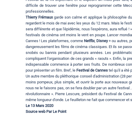
difficile de trouver une fenêtre pour reprogrammer cette Mec
professionnelles.
Thierry Frémaux
garde son calme et applique la philosophie du 
regardent le mois de mai avec les yeux du 12 mars. Mais le festiva
sera différente et que l'épidémie, nous l'espérons, aura reflué !
festivals de cinéma ont moins le vent en poupe. Lancer mondiale
Cannes ! Les plateformes, comme
Netflix
,
Disney
+ ou autres, 
dangereusement les films de cinéma classiques. Et ils se passe
snobés ou bannis pendant plusieurs années. Les problématique
compliquent l'organisation de ces grands « raouts ». Enfin, la 
indispensable commence à porter ses fruits. De nombreux com
pour présenter un film. Bref, le
Festival de Cannes
tel qu'il a été
Un autre membre du pléthorique conseil d'administration (28 per
moins pompeux, plus simple, et ouvrir la porte aux nouveaux gé
nous ne le faisons pas, on se fera doubler par un autre festival
révolutionnaire ». Pierre Lescure, président du Festival de Can
même longueur d'onde. Le feuilleton ne fait que commencer et 
Le 13 Mars 2020
Source web Par Le Point