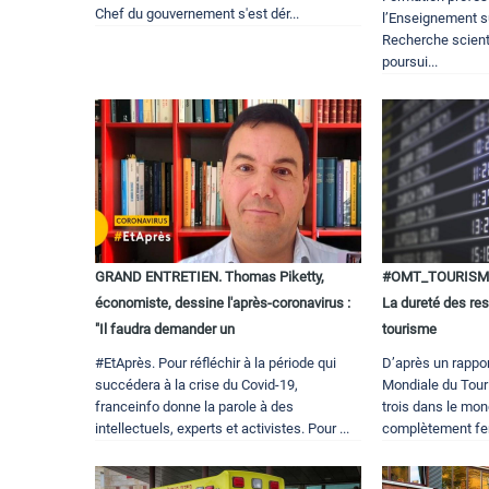
Chef du gouvernement s'est dér...
l’Enseignement su
Recherche scient
poursui...
GRAND ENTRETIEN. Thomas Piketty,
#OMT_TOURISME
économiste, dessine l'après-coronavirus :
La dureté des res
"Il faudra demander un
tourisme
#EtAprès. Pour réfléchir à la période qui
D’après un rappor
succédera à la crise du Covid-19,
Mondiale du Tour
franceinfo donne la parole à des
trois dans le mo
intellectuels, experts et activistes. Pour ...
complètement fer