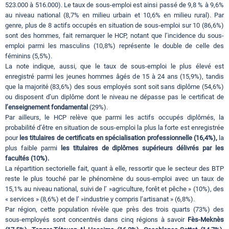
523.000 à 516.000). Le taux de sous-emploi est ainsi passé de 9,8 % à 9,6%
au niveau national (8,7% en milieu urbain et 10,6% en milieu rural). Par
genre, plus de 8 actifs occupés en situation de sous-emploi sur 10 (86,6%)
sont des hommes, fait remarquer le HCP, notant que l’incidence du sous-
emploi parmi les masculins (10,8%) représente le double de celle des
féminins (5,5%).
La note indique, aussi, que le taux de sous-emploi le plus élevé est
enregistré parmi les jeunes hommes âgés de 15 à 24 ans (15,9%), tandis
que la majorité (83,6%) des sous employés sont soit sans diplôme (54,6%)
ou disposent d’un diplôme dont le niveau ne dépasse pas le certificat de
l’enseignement fondamental
(29%).
Par ailleurs, le HCP relève que parmi les actifs occupés diplômés, la
probabilité d’être en situation de sous-emploi la plus la forte est enregistrée
pour
les titulaires de certificats en spécialisation professionnelle (16,4%),
la
plus faible parmi
les titulaires de diplômes supérieurs délivrés par les
facultés (10%).
La répartition sectorielle fait, quant à elle, ressortir que le secteur des BTP
reste le plus touché par le phénomène du sous-emploi avec un taux de
15,1% au niveau national, suivi de l’ »agriculture, forêt et pêche » (10%), des
« services » (8,6%) et de l’ »industrie y compris l’artisanat » (6,8%).
Par région, cette population révèle que près des trois quarts (73%) des
sous-employés sont concentrés dans cinq régions à savoir
Fès-Meknès