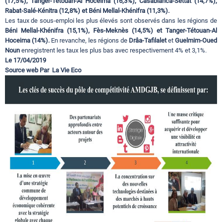
(17,5%), Tanger-Tétouan-Al Hoceima (16,3%), Casablanca-Settat (14,7%),
Rabat-Salé-Kénitra (12,8%) et Béni Mellal-Khénifra (11,3%).
Les taux de sous-emploi les plus élevés sont observés dans les régions de
Béni Mellal-Khénifra (15,1%), Fès-Meknès (14,5%) et Tanger-Tétouan-Al
Hoceima (14%).
En revanche, les régions de
Drâa-Tafilalet
et
Guelmim-Oued
Noun
enregistrent les taux les plus bas avec respectivement 4% et 3,1%.
Le 17/04/2019
Source web Par La Vie Eco