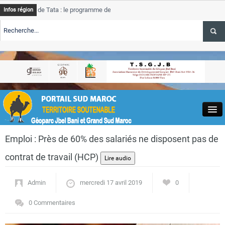
ce de Tata : le programme de rehabilitation post-inondations
Tat
Infos région
nt
pro
ALERTE TSGJB Tourisme : l’ONMT renforce l’aerien a Dakhla et
Tat
ser
ALERTE TSGJB Tourisme au Maroc : Transavia renforce les vols Paris-
Tat
khla
dep
Close
Emploi : Près de 60% des salariés ne disposent pas de
contrat de travail (HCP)
Admin
mercredi 17 avril 2019
0
Actualités
0 Commentaires