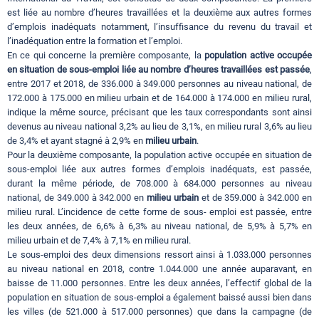
est liée au nombre d’heures travaillées et la deuxième aux autres formes
d’emplois inadéquats notamment, l’insuffisance du revenu du travail et
l’inadéquation entre la formation et l’emploi.
En ce qui concerne la première composante, la
population active occupée
en situation de sous-emploi liée au nombre d’heures travaillées est passée
,
entre 2017 et 2018, de 336.000 à 349.000 personnes au niveau national, de
172.000 à 175.000 en milieu urbain et de 164.000 à 174.000 en milieu rural,
indique la même source, précisant que les taux correspondants sont ainsi
devenus au niveau national 3,2% au lieu de 3,1%, en milieu rural 3,6% au lieu
de 3,4% et ayant stagné à 2,9% en
milieu urbain
.
Pour la deuxième composante, la population active occupée en situation de
sous-emploi liée aux autres formes d’emplois inadéquats, est passée,
durant la même période, de 708.000 à 684.000 personnes au niveau
national, de 349.000 à 342.000 en
milieu urbain
et de 359.000 à 342.000 en
milieu rural. L’incidence de cette forme de sous- emploi est passée, entre
les deux années, de 6,6% à 6,3% au niveau national, de 5,9% à 5,7% en
milieu urbain et de 7,4% à 7,1% en milieu rural.
Le sous-emploi des deux dimensions ressort ainsi à 1.033.000 personnes
au niveau national en 2018, contre 1.044.000 une année auparavant, en
baisse de 11.000 personnes. Entre les deux années, l’effectif global de la
population en situation de sous-emploi a également baissé aussi bien dans
les villes (de 521.000 à 517.000 personnes) que dans la campagne (de