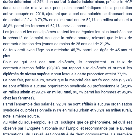
durée déterminé
et 24% d’un
contrat à durée indéterminée
, précise le HCP
dans une note relative aux principales caractéristiques de la population
active occupée en 2018, ajoutant que la part des salariés ne disposant pas
de contrat s’élève à 79,7% en milieu rural contre 52,1% en milieu urbain et à
48,8% parmi les femmes et 62,1% chez les hommes.
Les jeunes et les non diplômés restent les catégories les plus touchées par
la précarité de l’emploi, souligne la même source, relevant que le taux de
contractualisation des jeunes de moins de 25 ans est de 21,2%.
Ce taux croit avec l’âge pour atteindre 45,7% parmi les âgés de 45 ans et
plus.
Pour ce qui est des non diplômés, ils enregistrent un taux de
contractualisation faible (20,8%) par rapport aux diplômés et surtout les
diplômés de niveau supérieur
pour lesquels cette proportion atteint 77,2%.
La note fait, par ailleurs, savoir que la majorité des actifs occupés (95,7%)
ne sont affiliés à aucune organisation syndicale ou professionnelle (92,9%
en
milieu urbain
et 99,2% en
milieu rural
, 95,7% parmi les hommes et 95,9%
chez les femmes).
Parmi l’ensemble des salariés, 92,8% ne sont affiliés à aucune organisation
syndicale ou professionnelle (91% en milieu urbain et 98,2% en milieu rural),
note la même source.
Au volet du sous-emploi, le HCP souligne que ce phénomène, tel qu’il est
observé par l’Enquête Nationale sur l’Emploi et recommandé par le Bureau
International du Travail, est constitué de deux composantes. La première