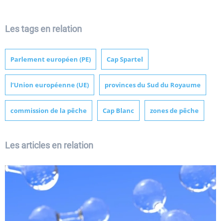
Les tags en relation
Parlement européen (PE)
Cap Spartel
l’Union européenne (UE)
provinces du Sud du Royaume
commission de la pêche
Cap Blanc
zones de pêche
Les articles en relation