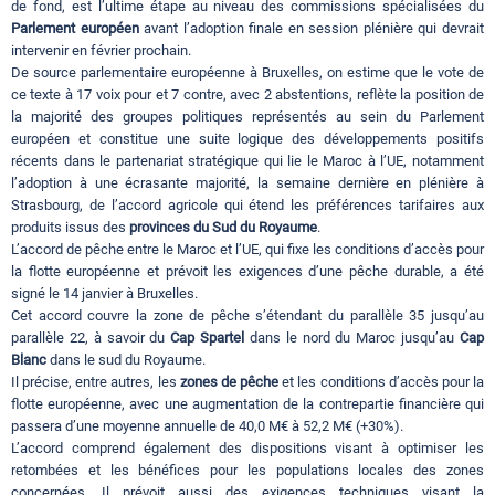
de fond, est l’ultime étape au niveau des commissions spécialisées du
Parlement européen
avant l’adoption finale en session plénière qui devrait
intervenir en février prochain.
De source parlementaire européenne à Bruxelles, on estime que le vote de
ce texte à 17 voix pour et 7 contre, avec 2 abstentions, reflète la position de
la majorité des groupes politiques représentés au sein du Parlement
européen et constitue une suite logique des développements positifs
récents dans le partenariat stratégique qui lie le Maroc à l’UE, notamment
l’adoption à une écrasante majorité, la semaine dernière en plénière à
Strasbourg, de l’accord agricole qui étend les préférences tarifaires aux
produits issus des
provinces du Sud du Royaume
.
L’accord de pêche entre le Maroc et l’UE, qui fixe les conditions d’accès pour
la flotte européenne et prévoit les exigences d’une pêche durable, a été
signé le 14 janvier à Bruxelles.
Cet accord couvre la zone de pêche s’étendant du parallèle 35 jusqu’au
parallèle 22, à savoir du
Cap Spartel
dans le nord du Maroc jusqu’au
Cap
Blanc
dans le sud du Royaume.
Il précise, entre autres, les
zones de pêche
et les conditions d’accès pour la
flotte européenne, avec une augmentation de la contrepartie financière qui
passera d’une moyenne annuelle de 40,0 M€ à 52,2 M€ (+30%).
L’accord comprend également des dispositions visant à optimiser les
retombées et les bénéfices pour les populations locales des zones
concernées. Il prévoit aussi des exigences techniques visant la