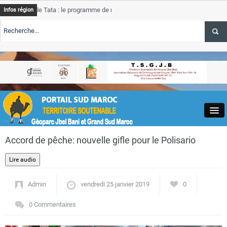
e Tata : le programme de rehabilitation post-inondations
Tata
Infos région
progres
RTE TSGJB Tourisme : l’ONMT renforce l’aerien a Dakhla et
Tata
service
RTE TSGJB Tourisme au Maroc : Transavia renforce les vols Paris-
Tata
depass
Close
Accord de pêche: nouvelle gifle pour le Polisario
Admin
vendredi 25 janvier 2019
0
Actualités
0 Commentaires