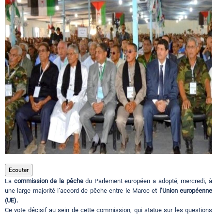
Circuits touristiques
Tourisme
Régions
Hotels
Evenements
Ecouter
La
commission de la pêche
du Parlement européen a adopté, mercredi, à
Contact
une large majorité l’accord de pêche entre le Maroc et
l’Union européenne
(UE).
Ce vote décisif au sein de cette commission, qui statue sur les questions