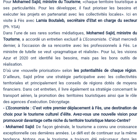
Pour
Mohamed Sajid, ministre du Tourisme
, «chaque territoire touristique a
ses particularités. Pour les développer, il faut prioriser les besoins et
exécuter les projets en partenariat avec les collectivités locales». Ici en
visite à Fès avec
Lamia Boutaleb, secrétaire d’Etat en charge du secteur
(Ph. YSA)
Dans l’une de ses rares sorties médiatiques,
Mohamed Sajid, ministre du
Tourisme
, a accordé un entretien exclusif à L’Economiste. C’était mercredi
dernier, à l’occasion de sa rencontre avec les professionnels à Fès. Le
ministre de tutelle se veut «pragmatique et réaliste». Pour lui, les visions
Azur et 2020 ont identifié les besoins, mais pas les bons outils de
réalisation.
D’où une «nouvelle priorisation» selon
les potentialités de chaque région
.
D’ailleurs, Sajid prône une stratégie participative avec les collectivités
territoriales et principalement les conseils de régions dotés de moyens
financiers. Dans cet entretien, il livre également sa stratégie concernant le
transport aérien, la promotion des territoires touristiques ainsi que le rôle
des agences d’exécution. Décryptage.
- L’Economiste : C’est votre premier déplacement à Fès, une destination de
choix pour le tourisme culturel d’élite. Avez-vous une nouvelle vision pour
promouvoir davantage cette niche du territoire touristique Maroc-Centre?
-
Mohamed Sajid
: De façon générale, le tourisme a connu une croissance
exceptionnelle ces dernières années. Le défi est de continuer sur la même
tendance. Notons que le tourisme a toujours été précurseur dans les