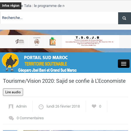
de Tata : le programme de rehabilitation post-inondations
Tata
Infos région
progre
RTE TSGJB Tourisme : l’ONMT renforce l’aerien a Dakhla et
Tata
servic
RTE TSGJB Tourisme au Maroc : Transavia renforce les vols Paris-
Tata
a
depass
Close
Tourisme/Vision 2020: Sajid se confie à L’Economiste
Admin
lundi 26 février 2018
0
Actualités
0 Commentaires