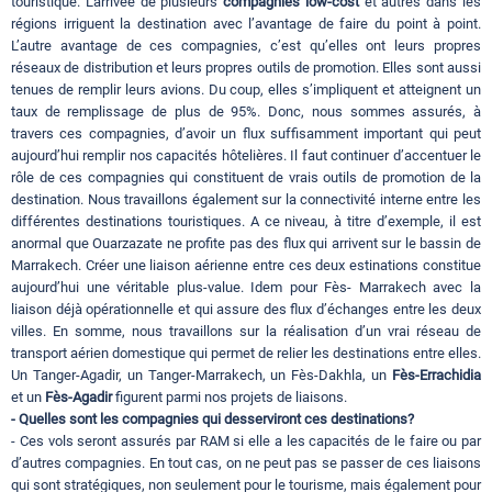
touristique. L'arrivée de plusieurs
compagnies low-cost
et autres dans les
régions irriguent la destination avec l’avantage de faire du point à point.
L’autre avantage de ces compagnies, c’est qu’elles ont leurs propres
réseaux de distribution et leurs propres outils de promotion. Elles sont aussi
tenues de remplir leurs avions. Du coup, elles s’impliquent et atteignent un
taux de remplissage de plus de 95%. Donc, nous sommes assurés, à
travers ces compagnies, d’avoir un flux suffisamment important qui peut
aujourd’hui remplir nos capacités hôtelières. Il faut continuer d’accentuer le
rôle de ces compagnies qui constituent de vrais outils de promotion de la
destination. Nous travaillons également sur la connectivité interne entre les
différentes destinations touristiques. A ce niveau, à titre d’exemple, il est
anormal que Ouarzazate ne profite pas des flux qui arrivent sur le bassin de
Marrakech. Créer une liaison aérienne entre ces deux estinations constitue
aujourd’hui une véritable plus-value. Idem pour Fès- Marrakech avec la
liaison déjà opérationnelle et qui assure des flux d’échanges entre les deux
villes. En somme, nous travaillons sur la réalisation d’un vrai réseau de
transport aérien domestique qui permet de relier les destinations entre elles.
Un Tanger-Agadir, un Tanger-Marrakech, un Fès-Dakhla, un
Fès-Errachidia
et un
Fès-Agadir
figurent parmi nos projets de liaisons.
- Quelles sont les compagnies qui desserviront ces destinations?
- Ces vols seront assurés par RAM si elle a les capacités de le faire ou par
d’autres compagnies. En tout cas, on ne peut pas se passer de ces liaisons
qui sont stratégiques, non seulement pour le tourisme, mais également pour