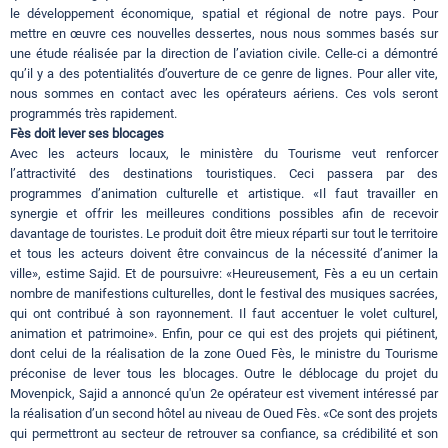
le développement économique, spatial et régional de notre pays. Pour
mettre en œuvre ces nouvelles dessertes, nous nous sommes basés sur
une étude réalisée par la direction de l’aviation civile. Celle-ci a démontré
qu’il y a des potentialités d’ouverture de ce genre de lignes. Pour aller vite,
nous sommes en contact avec les opérateurs aériens. Ces vols seront
programmés très rapidement.
Fès doit lever ses blocages
Avec les acteurs locaux, le ministère du Tourisme veut renforcer
l’attractivité des destinations touristiques. Ceci passera par des
programmes d’animation culturelle et artistique. «Il faut travailler en
synergie et offrir les meilleures conditions possibles afin de recevoir
davantage de touristes. Le produit doit être mieux réparti sur tout le territoire
et tous les acteurs doivent être convaincus de la nécessité d’animer la
ville», estime Sajid. Et de poursuivre: «Heureusement, Fès a eu un certain
nombre de manifestions culturelles, dont le festival des musiques sacrées,
qui ont contribué à son rayonnement. Il faut accentuer le volet culturel,
animation et patrimoine». Enfin, pour ce qui est des projets qui piétinent,
dont celui de la réalisation de la zone Oued Fès, le ministre du Tourisme
préconise de lever tous les blocages. Outre le déblocage du projet du
Movenpick, Sajid a annoncé qu'un 2e opérateur est vivement intéressé par
la réalisation d’un second hôtel au niveau de Oued Fès. «Ce sont des projets
qui permettront au secteur de retrouver sa confiance, sa crédibilité et son