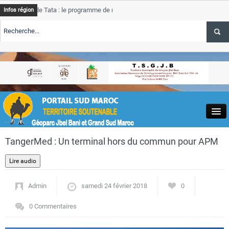
e Tata : le programme de rehabilitation post-inondations
Tata
Infos région
progres
RTE TSGJB Tourisme : l’ONMT renforce l’aerien a Dakhla et
Tata
service
RTE TSGJB Tourisme au Maroc : Transavia renforce les vols Paris-
Tata
depass
Close
TangerMed : Un terminal hors du commun pour APM
Admin
samedi 24 février 2018
0
Actualités
0 Commentaires