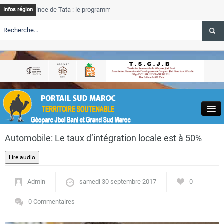
ince de Tata : le programme de rehabilitation post-inondations
T
Infos région
ment
p
ALERTE TSGJB Tourisme : l’ONMT renforce l’aerien a Dakhla et
T
s
ALERTE TSGJB Tourisme au Maroc : Transavia renforce les vols Paris-
T
Dakhla
d
Close
Automobile: Le taux d’intégration locale est à 50%
Admin
samedi 30 septembre 2017
0
Actualités
0 Commentaires