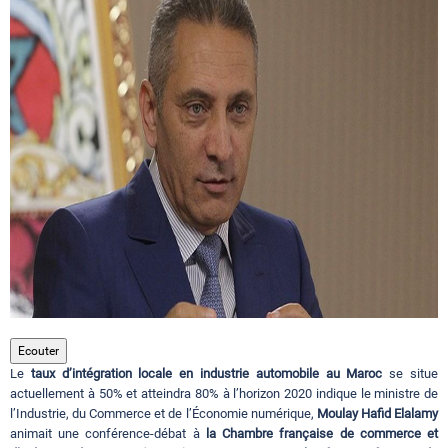
Circuits touristiques
Tourisme
Régions
Hotels
Evenements
Ecouter
Le
taux d’intégration locale en industrie automobile au Maroc
se situe
Contact
actuellement à 50% et atteindra 80% à l’horizon 2020 indique le ministre de
l’Industrie, du Commerce et de l’Économie numérique,
Moulay Hafid Elalamy
animait une conférence-débat à
la Chambre française de commerce et