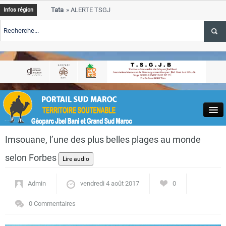
Tata
ALERTE TSGJB Tata : le programme de rehabilitation post-inonda
Infos région
progresse dans les zones sinistrees
Tata
ALERTE TSGJB Tata : un hackathon de l’ANDZOA stimule l’innova
service des oasis
s-
Tata
ALERTE TSGJB Province de Tata : le programme de rehabilitation 
depasse 75 % d’avancement
Close
Imsouane, l’une des plus belles plages au monde
selon Forbes
Admin
vendredi 4 août 2017
0
Actualités
0 Commentaires