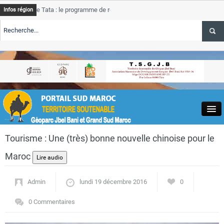
 Tata : le programme de rehabilitation post-inondations
Tata
A
Infos région
progress
TE TSGJB Tourisme : l’ONMT renforce l’aerien a Dakhla et
Tata
A
service 
TE TSGJB Tourisme au Maroc : Transavia renforce les vols Paris-
Tata
A
depasse
Close
Tourisme : Une (très) bonne nouvelle chinoise pour le
Maroc
Admin
lundi 19 décembre 2016
0
Actualités
0 Commentaires