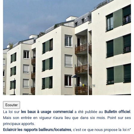
Circuits touristiques
Tourisme
Régions
Hotels
Evenements
Ecouter
La loi sur
les baux à usage commercial
a été publiée au
Bulletin officiel
.
Contact
Mais son entrée en vigueur n'aura lieu que dans six mois. Point sur ses
principaux apports.
Eclaircir
les rapports bailleurs/locataires
, c'est ce que nous propose la loi n°