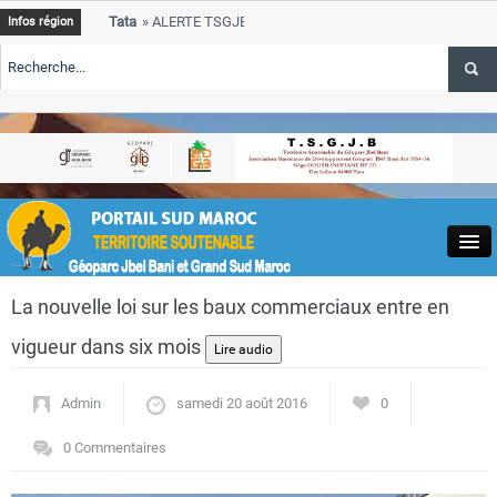
Tata
ALERTE TSGJB Tata : le programme de rehabilitation post-inonda
Infos région
progresse dans les zones sinistrees
Tata
ALERTE TSGJB Tata : un hackathon de l’ANDZOA stimule l’innova
service des oasis
s-
Tata
ALERTE TSGJB Province de Tata : le programme de rehabilitation 
depasse 75 % d’avancement
Close
La nouvelle loi sur les baux commerciaux entre en
vigueur dans six mois
Admin
samedi 20 août 2016
0
Actualités
0 Commentaires