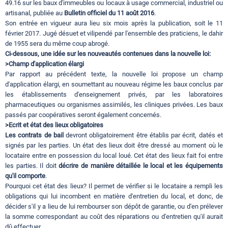
49.16 sur les baux d'immeubles ou locaux à usage commercial, industriel ou
artisanal, publiée au
Bulletin officiel du 11 août 2016
.
Son entrée en vigueur aura lieu six mois après la publication, soit le 11
février 2017. Jugé désuet et vilipendé par l'ensemble des praticiens, le dahir
de 1955 sera du même coup abrogé.
Ci-dessous, une idée sur les nouveautés contenues dans la nouvelle loi:
>Champ d'application élargi
Par rapport au précédent texte, la nouvelle loi propose un champ
d'application élargi, en soumettant au nouveau régime les baux conclus par
les établissements d'enseignement privés, par les laboratoires
pharmaceutiques ou organismes assimilés, les cliniques privées. Les baux
passés par coopératives seront également concernés.
>Ecrit et état des lieux obligatoires
Les contrats de bail
devront obligatoirement être établis par écrit, datés et
signés par les parties. Un état des lieux doit être dressé au moment où le
locataire entre en possession du local loué. Cet état des lieux fait foi entre
les parties. Il doit
décrire de manière détaillée le local et les équipements
qu'il comporte
.
Pourquoi cet état des lieux? Il permet de vérifier si le locataire a rempli les
obligations qui lui incombent en matière d'entretien du local, et donc, de
décider s'il y a lieu de lui rembourser son dépôt de garantie, ou d'en prélever
la somme correspondant au coût des réparations ou d'entretien qu'il aurait
dû effectuer.