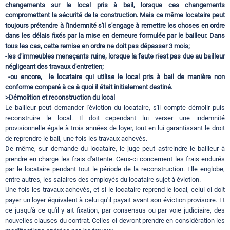
changements sur le local pris à bail, lorsque ces changements
compromettent la sécurité de la construction. Mais ce même locataire peut
toujours prétendre à l'indemnité s'il s'engage à remettre les choses en ordre
dans les délais fixés par la mise en demeure formulée par le bailleur. Dans
tous les cas, cette remise en ordre ne doit pas dépasser 3 mois;
-les d'immeubles menaçants ruine, lorsque la faute n'est pas due au bailleur
négligeant des travaux d'entretien;
-ou encore, le locataire qui utilise le local pris à bail de manière non
conforme comparé à ce à quoi il était initialement destiné.
>Démolition et reconstruction du local
Le bailleur peut demander l'éviction du locataire, s'il compte démolir puis
reconstruire le local. Il doit cependant lui verser une indemnité
provisionnelle égale à trois années de loyer, tout en lui garantissant le droit
de reprendre le bail, une fois les travaux achevés.
De même, sur demande du locataire, le juge peut astreindre le bailleur à
prendre en charge les frais d'attente. Ceux-ci concernent les frais endurés
par le locataire pendant tout le période de la reconstruction. Elle englobe,
entre autres, les salaires des employés du locataire sujet à éviction.
Une fois les travaux achevés, et si le locataire reprend le local, celui-ci doit
payer un loyer équivalent à celui qu'il payait avant son éviction provisoire. Et
ce jusqu'à ce qu'il y ait fixation, par consensus ou par voie judiciaire, des
nouvelles clauses du contrat. Celles-ci devront prendre en considération les