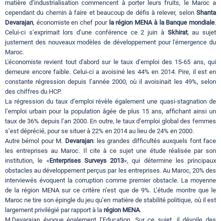
matière d’industrialisation commencent à porter leurs fruits, le Maroc a
cependant du chemin à faire et beaucoup de défis à relever, selon
Shanta
Devarajan
, économiste en chef pour
la région MENA à la Banque mondiale
.
Celui-ci s’exprimait lors d’une conférence ce 2 juin à
Skhirat
, au sujet
justement des nouveaux modèles de développement pour l'émergence du
Maroc.
L'économiste revient tout d'abord sur le taux d’emploi des 15-65 ans, qui
demeure encore faible. Celui-ci a avoisiné les 44% en 2014. Pire, il est en
constante régression depuis l’année 2000, où il avoisinait les 49%, selon
des chiffres du HCP.
La régression du taux d’emploi révèle également une quasi-stagnation de
l’emploi urbain pour la population âgée de plus 15 ans, affichant ainsi un
taux de 36% depuis l’an 2000. En outre, le taux d’emploi global des femmes
s’est déprécié, pour se situer à 22% en 2014 au lieu de 24% en 2000.
Autre bémol pour M.
Devarajan
: les grandes difficultés auxquels font face
les entreprises au Maroc. Il cite à ce sujet une étude réalisée par son
institution, le «
Enterprises Surveys 2013
», qui détermine les principaux
obstacles au développement perçus par les entreprises. Au Maroc, 20% des
interviewés évoquent la corruption comme premier obstacle. La moyenne
de la région MENA sur ce critère n’est que de 9%. L’étude montre que le
Maroc ne tire son épingle du jeu qu’en matière de stabilité politique, où il est
largement privilégié par rapport à la
région MENA
.
M.Devarajan évoque également l’Education. Sur ce sujet, il dévoile des