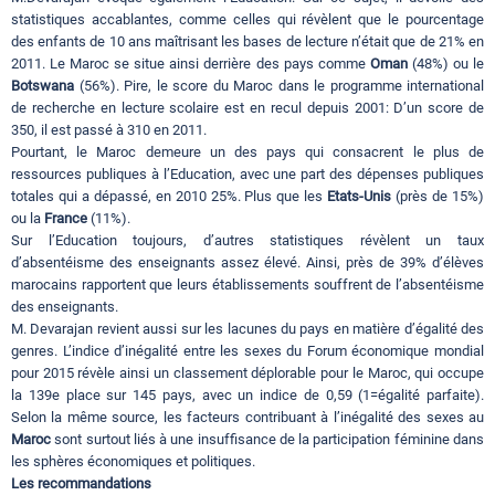
statistiques accablantes, comme celles qui révèlent que le pourcentage
des enfants de 10 ans maîtrisant les bases de lecture n’était que de 21% en
2011. Le Maroc se situe ainsi derrière des pays comme
Oman
(48%) ou le
Botswana
(56%). Pire, le score du Maroc dans le programme international
de recherche en lecture scolaire est en recul depuis 2001: D’un score de
350, il est passé à 310 en 2011.
Pourtant, le Maroc demeure un des pays qui consacrent le plus de
ressources publiques à l’Education, avec une part des dépenses publiques
totales qui a dépassé, en 2010 25%. Plus que les
Etats-Unis
(près de 15%)
ou la
France
(11%).
Sur l’Education toujours, d’autres statistiques révèlent un taux
d’absentéisme des enseignants assez élevé. Ainsi, près de 39% d’élèves
marocains rapportent que leurs établissements souffrent de l’absentéisme
des enseignants.
M. Devarajan revient aussi sur les lacunes du pays en matière d’égalité des
genres. L’indice d’inégalité entre les sexes du Forum économique mondial
pour 2015 révèle ainsi un classement déplorable pour le Maroc, qui occupe
la 139e place sur 145 pays, avec un indice de 0,59 (1=égalité parfaite).
Selon la même source, les facteurs contribuant à l’inégalité des sexes au
Maroc
sont surtout liés à une insuffisance de la participation féminine dans
les sphères économiques et politiques.
Les recommandations