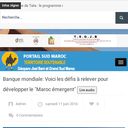
e de Tata : le programme de rehabilitation post-inondations
Tata
Infos région
t
prog
LERTE TSGJB Tourisme : l’ONMT renforce l’aerien a Dakhla et
Tata
serv
LERTE TSGJB Tourisme au Maroc : Transavia renforce les vols Paris-
Tata
hla
depa
Close
Banque mondiale: Voici les défis à relever pour
développer le "Maroc émergent"
Admin
samedi 11 juin 2016
0
Actualités
0 Commentaires