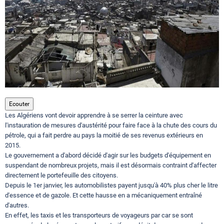
Circuits touristiques
Tourisme
Régions
Ecouter
Les Algériens vont devoir apprendre à se serrer la ceinture avec
Hotels
l'instauration de mesures d'austérité pour faire face à la chute des cours du
pétrole, qui a fait perdre au pays la moitié de ses revenus extérieurs en
2015.
Evenements
Le gouvernement a d'abord décidé d'agir sur les budgets d'équipement en
suspendant de nombreux projets, mais il est désormais contraint d'affecter
directement le portefeuille des citoyens.
Depuis le 1er janvier, les automobilistes payent jusqu'à 40% plus cher le litre
Contact
d'essence et de gazole. Et cette hausse en a mécaniquement entraîné
d'autres.
En effet, les taxis et les transporteurs de voyageurs par car se sont