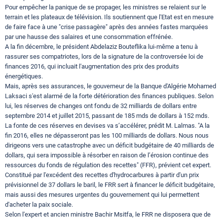
Pour empêcher la panique de se propager, les ministres se relaient sur le
terrain et les plateaux de télévision. Ils soutiennent que l'Etat est en mesure
de faire face à une "crise passagère" après des années fastes marquées
par une hausse des salaires et une consommation effrénée.
A la fin décembre, le président Abdelaziz Bouteflika lui-même a tenu à
rassurer ses compatriotes, lors de la signature de la controversée loi de
finances 2016, qui incluait l'augmentation des prix des produits
énergétiques.
Mais, après ses assurances, le gouverneur de la Banque d'Algérie Mohamed
Laksaci s'est alarmé de la forte détérioration des finances publiques. Selon
lui, les réserves de changes ont fondu de 32 milliards de dollars entre
septembre 2014 et juillet 2015, passant de 185 mds de dollars à 152 mds.
La fonte de ces réserves en devises va s’accélérer, prédit M. Lalmas. "A la
fin 2016, elles ne dépasseront pas les 100 milliards de dollars. Nous nous
dirigeons vers une catastrophe avec un déficit budgétaire de 40 milliards de
dollars, qui sera impossible à résorber en raison de l’érosion continue des
ressources du fonds de régulation des recettes" (FFR), prévient cet expert.
Constitué par l'excédent des recettes d'hydrocarbures à partir d'un prix
prévisionnel de 37 dollars le baril, le FRR sert à financer le déficit budgétaire,
mais aussi des mesures urgentes du gouvernement qui lui permettent
d'acheter la paix sociale.
Selon l'expert et ancien ministre Bachir Msitfa, le FRR ne disposera que de