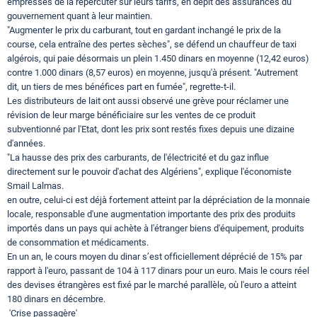
empressés de la répercuter sur leurs tarifs, en dépit des assurances du
gouvernement quant à leur maintien.
"Augmenter le prix du carburant, tout en gardant inchangé le prix de la
course, cela entraîne des pertes sèches", se défend un chauffeur de taxi
algérois, qui paie désormais un plein 1.450 dinars en moyenne (12,42 euros)
contre 1.000 dinars (8,57 euros) en moyenne, jusqu'à présent. "Autrement
dit, un tiers de mes bénéfices part en fumée", regrette-t-il.
Les distributeurs de lait ont aussi observé une grève pour réclamer une
révision de leur marge bénéficiaire sur les ventes de ce produit
subventionné par l'Etat, dont les prix sont restés fixes depuis une dizaine
d'années.
"La hausse des prix des carburants, de l'électricité et du gaz influe
directement sur le pouvoir d'achat des Algériens", explique l'économiste
Smail Lalmas.
en outre, celui-ci est déjà fortement atteint par la dépréciation de la monnaie
locale, responsable d'une augmentation importante des prix des produits
importés dans un pays qui achète à l'étranger biens d'équipement, produits
de consommation et médicaments.
En un an, le cours moyen du dinar s’est officiellement déprécié de 15% par
rapport à l'euro, passant de 104 à 117 dinars pour un euro. Mais le cours réel
des devises étrangères est fixé par le marché parallèle, où l'euro a atteint
180 dinars en décembre.
'Crise passagère'