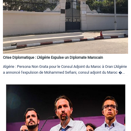
Crise Diplomatique : L'Algérie Expulse un Diplomate Marocain
Algérie : Persona Non Grata pour le Consul Adjoint du Maroc à Oran L'Algérie
a annoncé l'expulsion de Mohammed Sefiani, consul adjoint du Maroc �...