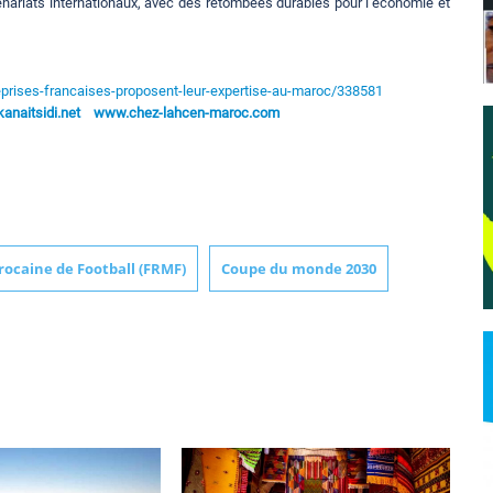
enariats internationaux, avec des retombées durables pour l’économie et
prises-francaises-proposent-leur-expertise-au-maroc/338581
naitsidi.net
www.chez-lahcen-maroc.com
ocaine de Football (FRMF)
Coupe du monde 2030