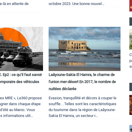
-là en attente de
octobre 2023. Une bonne nouvel...
C
p
s
 Ep2 : ce qu’il faut savoir
Laâyoune-Sakia El Hamra, le charme de
temporaire des véhicules
l'union mer-désert En 2017, le nombre de
nuitées déclarée
des MRE », Le360 propose
Evasion, tranquillité et décors à couper le
gner dans chaque étape
souffle…Telles sont les caractéristiques
d’été au Maroc. Vous
du tourisme dans la région de Laâyoune-
s informations util...
Sakia El Hamra, un secteur r...