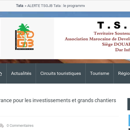
Tata
ALERTE TSGJB Tata : le programme de rehabilitation post-inondatio
progresse dans les zones sinistrees
Actualités
Circuits touristiques
Tourisme
Régio
nce pour les investissements et grands chantiers
0 Commentaires