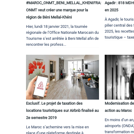
#MAROC_ONMT_BENI_MELLAL_KHENIFRA:
Agadir : 818 MDH 
ONMT veut créer une marque pour la
en 2025
région de Béni Mellal-Khéni
À Agadir, le tou
pilier central d
Hier, lundi 18 janvier 2021, la tournée
2025, les recettes
régionale de l’Office Nationale Marocain du
touristique – taxe
Tourisme s’est arrêtée à Beni Mellal afin de
rencontrer les profess...
Exclusif. Le projet de taxation des
Modernisation de
locations touristiques sur Airbnb finalisé au
action au Maroc
2e semestre 2019
En moins d’un an,
aéroports (ONDA) 
Le Maroc s’achemine vers la mise en
transformation m
place d’une plateforme destinée à