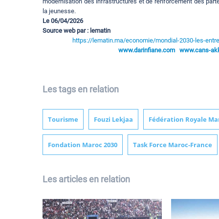
modernisation des infrastructures et de renforcement des part
la jeunesse.
Le 06/04/2026
Source web par : lematin
https://lematin.ma/economie/mondial-2030-les-entre
www.darinfiane.com
www.cans-akka
Les tags en relation
Tourisme
Fouzi Lekjaa
Fédération Royale Mar
Fondation Maroc 2030
Task Force Maroc-France
Les articles en relation