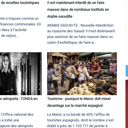
de recettes touristiques
Il est maintenant interdit de se faire
masser dans de nombreux instituts en
Arabie saoudite
risme s’impose comme un
es finances communales. En
ARABIE SAOUDITE - Nouvelle interdiction
 liées à l’activité
au royaume des Saoud: il n’est dorénavant
 de séjour...
plus autorisé de se faire masser dans un
salon d’esthétique, de faire a...
s aéroports : l’ONDA en
Tourisme : pourquoi le Maroc doit miser
davantage sur le marché espagnol
 l’Office national des
Le Maroc a vu bondir de 60% l’afflux de
a initié une
touristes espagnols, dont le nombre s’est
ajeure des aéroports
établi à près de 1.103.717 de janvier à