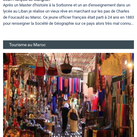
Après un Master d'histoire à la Sorbonne et un an d'enseignement dans un
lycée au Liban je réalise un vieux rêve en marchant sur les pas de Charles
de Foucauld au Maroc. Ce jeune officier français était parti à 24 ans en 1883
pour renseigner la Société de Géographie sur ce pays alors très mal connu...
Tourisme au Maroc