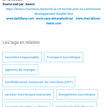
Source web par : leseco
https://leseco.ma/maroc/tourisme-la-cnt-recrute-pour-sa-commission-
developpement-durable.html
www.darinfiane.com
www.cans-akkanaitsidi.net
www.chez-lahcen-
maroc.com
Les tags en relation
tourisme responsable
Transport touristique
Agences de voyages
Confédération nationale du tourisme (CNT)
secteur touristique marocain
Ecosystème touristique
tourisme durable au Maroc
initiative Yallah Morocco