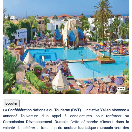
Circuits touristiques
Tourisme
Régions
Hotels
Evenements
Ecouter
La
Confédération Nationale du Tourisme (CNT)
–
initiative Yallah Morocco
a
Contact
annoncé l’ouverture d’un appel à candidatures pour renforcer sa
Commission Développement Durable
. Cette démarche s’inscrit dans la
volonté d’accélérer la transition du
secteur touristique marocain
vers des