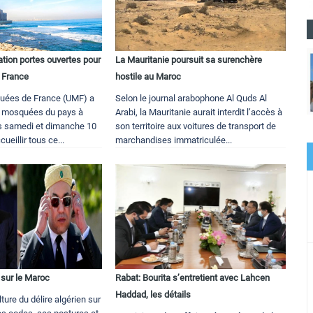
ion portes ouvertes pour
La Mauritanie poursuit sa surenchère
 France
hostile au Maroc
quées de France (UMF) a
Selon le journal arabophone Al Quds Al
s mosquées du pays à
Arabi, la Mauritanie aurait interdit l’accès à
tes samedi et dimanche 10
son territoire aux voitures de transport de
ueillir tous ce...
marchandises immatriculée...
n sur le Maroc
Rabat: Bourita s’entretient avec Lahcen
Haddad, les détails
ulture du délire algérien sur