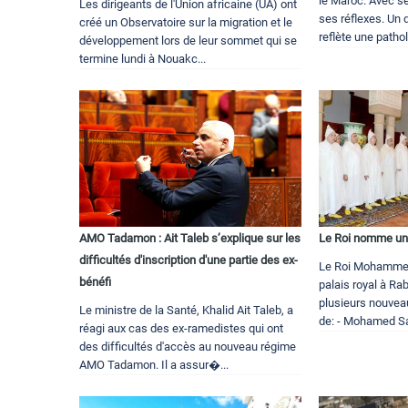
le Maroc. Avec s
Les dirigeants de l'Union africaine (UA) ont
ses réflexes. Un 
créé un Observatoire sur la migration et le
reflète une pathol
développement lors de leur sommet qui se
termine lundi à Nouakc...
AMO Tadamon : Ait Taleb s’explique sur les
Le Roi nomme un 
difficultés d'inscription d'une partie des ex-
Le Roi Mohammed 
bénéfi
palais royal à Ra
plusieurs nouveau
Le ministre de la Santé, Khalid Ait Taleb, a
de: - Mohamed Sam
réagi aux cas des ex-ramedistes qui ont
des difficultés d'accès au nouveau régime
AMO Tadamon. Il a assur�...