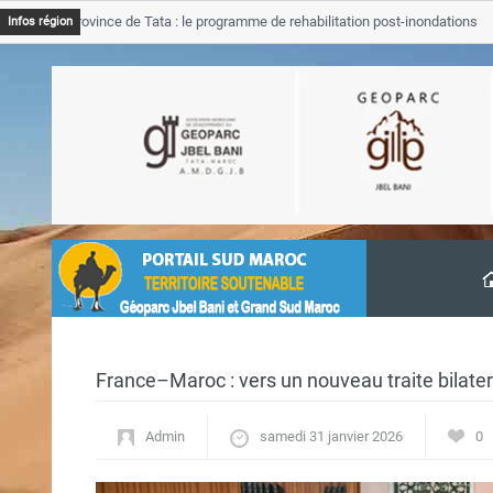
JB Province de Tata : le programme de rehabilitation post-inondations
Infos région
avancement
France–Maroc : vers un nouveau traite bilate
Admin
samedi 31 janvier 2026
0