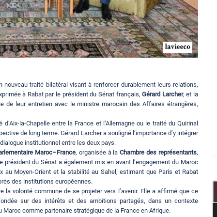
 nouveau traité bilatéral visant à renforcer durablement leurs relations,
xprimée à Rabat par le président du Sénat français,
Gérard Larcher
, et la
sue de leur entretien avec le ministre marocain des Affaires étrangères,
 d’Aix-la-Chapelle entre la France et l’Allemagne ou le traité du Quirinal
rspective de long terme. Gérard Larcher a souligné l’importance d’y intégrer
ialogue institutionnel entre les deux pays.
arlementaire Maroc–France
, organisée à la
Chambre des représentants
,
Le président du Sénat a également mis en avant l’engagement du Maroc
x au Moyen-Orient et la stabilité au Sahel, estimant que Paris et Rabat
rès des institutions européennes.
re la volonté commune de se projeter vers l’avenir. Elle a affirmé que ce
fondée sur des intérêts et des ambitions partagés, dans un contexte
al du Maroc comme partenaire stratégique de la France en Afrique.