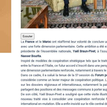
Ecouter
La
France
et le
Maroc
ont réaffirmé leur volonté de conclure un
avec une forte dimension parlementaire. Cette ambition a été e
présidente de l’Assemblée nationale,
Yaël Braun-Pivet
, à l’is
Nasser Bourita
.
Inspiré de modèles de coopération stratégique tels que le traité
entre la France et l’Italie, ce futur accord s’inscrit dans une pe
une dimension parlementaire renforcée, notamment à travers le d
Dans ce cadre, il a salué la tenue de la 5? session du
Forum p
considérée comme un levier majeur de coopération politique. 
sur les dossiers régionaux et internationaux, notamment la pai
partagent des positions et des messages communs à porter aup
De son côté, Yaël Braun-Pivet a souligné que cette visite illust
nouveau traité vise à consolider une coopération renforcée 
international en mutation. Elle a enfin insisté sur le rôle centr