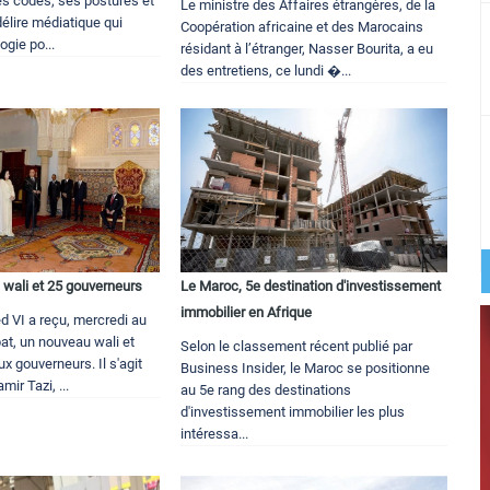
es codes, ses postures et
Le ministre des Affaires étrangères, de la
délire médiatique qui
Coopération africaine et des Marocains
ogie po...
résidant à l’étranger, Nasser Bourita, a eu
des entretiens, ce lundi �...
wali et 25 gouverneurs
Le Maroc, 5e destination d'investissement
immobilier en Afrique
VI a reçu, mercredi au
bat, un nouveau wali et
Selon le classement récent publié par
x gouverneurs. Il s'agit
Business Insider, le Maroc se positionne
ir Tazi, ...
au 5e rang des destinations
d'investissement immobilier les plus
intéressa...