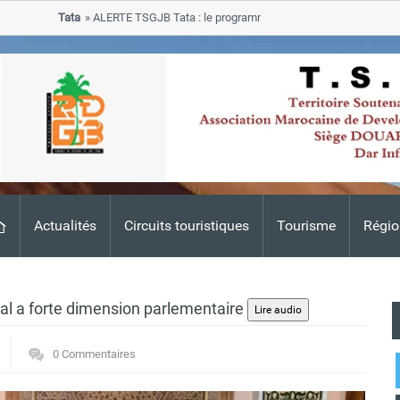
Tata
ALERTE TSGJB Tata : le programme de rehabilitation post-inondat
progresse dans les zones sinistrees
Actualités
Circuits touristiques
Tourisme
Régio
ral a forte dimension parlementaire
0 Commentaires