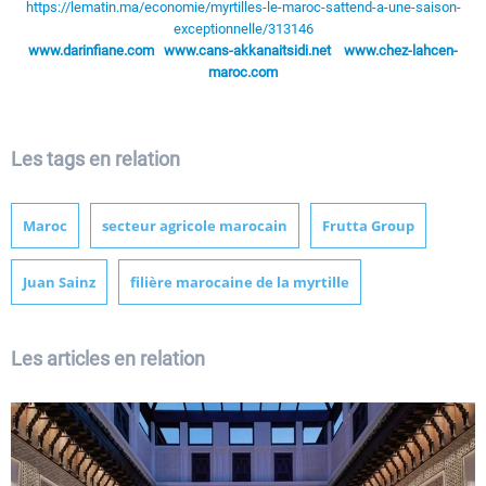
https://lematin.ma/economie/myrtilles-le-maroc-sattend-a-une-saison-
exceptionnelle/313146
www.darinfiane.com
www.cans-akkanaitsidi.net
www.chez-lahcen-
maroc.com
Les tags en relation
Maroc
secteur agricole marocain
Frutta Group
Juan Sainz
filière marocaine de la myrtille
Les articles en relation