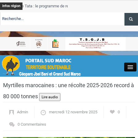
 Tata : le programme de rehabilitation post-inondations
Tata
A
Infos région
progress
TE TSGJB Tourisme : l’ONMT renforce l’aerien a Dakhla et
Tata
A
service 
TE TSGJB Tourisme au Maroc : Transavia renforce les vols Paris-
Tata
A
depasse
Close
Myrtilles marocaines : une récolte 2025-2026 record à
80 000 tonnes
Admin
mercredi 12 novembre 2025
0
Actualités
0 Commentaires