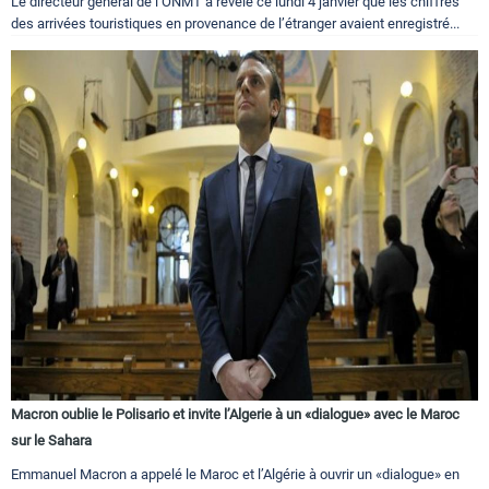
Le directeur général de l’ONMT a révélé ce lundi 4 janvier que les chiffres
des arrivées touristiques en provenance de l’étranger avaient enregistré...
Macron oublie le Polisario et invite l’Algerie à un «dialogue» avec le Maroc
sur le Sahara
Emmanuel Macron a appelé le Maroc et l’Algérie à ouvrir un «dialogue» en