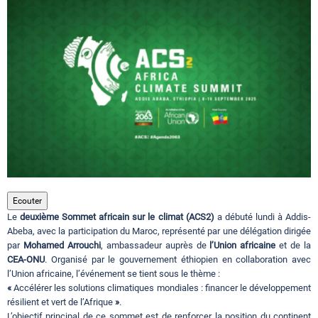
Circuits touristiques
Tourisme
Régions
Hotels
Ecouter
Le
deuxième Sommet africain sur le climat (ACS2)
a débuté lundi à Addis-
Evenements
Abeba, avec la participation du Maroc, représenté par une délégation dirigée
par
Mohamed Arrouchi
, ambassadeur auprès de
l’Union africaine
et de la
CEA-ONU
. Organisé par le gouvernement éthiopien en collaboration avec
Contact
l’Union africaine, l’événement se tient sous le thème :
«
Accélérer les solutions climatiques mondiales : financer le développement
résilient et vert de l’Afrique
»
.
L’objectif principal de ce sommet est de renforcer la position du continent