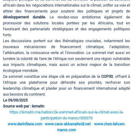
africain dans les négociations internationales sur le climat, unifier sa voix et
attirer des financements pour soutenir des politiques et projets de
développement durable
. Le rendez-vous ambitionne également de
promouvoir des solutions locales portées par les Africains, tout en
favorisant des partenariats stratégiques et des engagements politiques
forts.
Les discussions portent sur des thématiques cruciales, notamment les
nouveaux mécanismes de financement climatique, l’adaptation,
l’atténuation, la croissance verte et l’innovation. Le sommet met aussi en
lumière la volonté de faire de l’Afrique non seulement une région vulnérable
aux impacts climatiques, mais aussi un acteur majeur de la transition
écologique mondiale.
Ce sommet constitue une étape clé en préparation de la
COP30
, offrant à
l’Afrique une plateforme pour défendre ses priorités, renforcer son
leadership climatique et plaider pour un financement international adapté
aux besoins du continent.
Le 09/09/2025
Source web par : lematin
https://lematin.ma/nation/2e-sommet-africain-sur-le-climat-avec-la-
participation-du-maroc/300370
www.darinfiane.com
www.cans-akkanaitsidi.net
www.chez-lahcen-
maroc.com