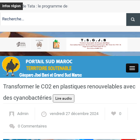
e Tata : le programme de rehabilitation post-inondations
Tata
Infos région
progres
RTE TSGJB Tourisme : l’ONMT renforce l’aerien a Dakhla et
Tata
service
RTE TSGJB Tourisme au Maroc : Transavia renforce les vols Paris-
Tata
depass
Close
Transformer le CO2 en plastiques renouvelables avec
des cyanobactéries
Admin
vendredi 27 décembre 2024
0
Actualités
0 Commentaires