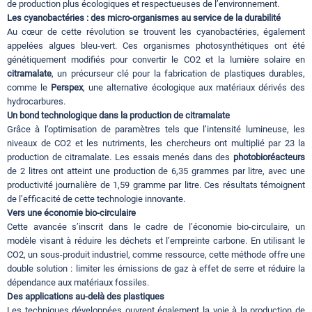
de production plus écologiques et respectueuses de l’environnement.
Les cyanobactéries : des micro-organismes au service de la durabilité
Au cœur de cette révolution se trouvent les cyanobactéries, également
appelées algues bleu-vert. Ces organismes photosynthétiques ont été
génétiquement modifiés pour convertir le CO2 et la lumière solaire en
citramalate
, un précurseur clé pour la fabrication de plastiques durables,
comme le
Perspex
, une alternative écologique aux matériaux dérivés des
hydrocarbures.
Un bond technologique dans la production de citramalate
Grâce à l’optimisation de paramètres tels que l’intensité lumineuse, les
niveaux de CO2 et les nutriments, les chercheurs ont multiplié par 23 la
production de citramalate. Les essais menés dans des
photobioréacteurs
de 2 litres ont atteint une production de 6,35 grammes par litre, avec une
productivité journalière de 1,59 gramme par litre. Ces résultats témoignent
de l’efficacité de cette technologie innovante.
Vers une économie bio-circulaire
Cette avancée s’inscrit dans le cadre de l’économie bio-circulaire, un
modèle visant à réduire les déchets et l’empreinte carbone. En utilisant le
CO2, un sous-produit industriel, comme ressource, cette méthode offre une
double solution : limiter les émissions de gaz à effet de serre et réduire la
dépendance aux matériaux fossiles.
Des applications au-delà des plastiques
Les techniques développées ouvrent également la voie à la production de