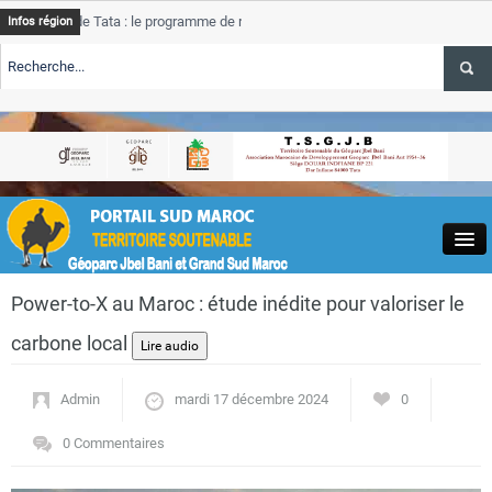
e Tata : le programme de rehabilitation post-inondations
Tata
Infos région
progres
RTE TSGJB Tourisme : l’ONMT renforce l’aerien a Dakhla et
Tata
service
RTE TSGJB Tourisme au Maroc : Transavia renforce les vols Paris-
Tata
depass
Close
Power-to-X au Maroc : étude inédite pour valoriser le
carbone local
Admin
mardi 17 décembre 2024
0
Actualités
0 Commentaires