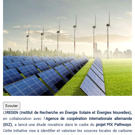
Circuits touristiques
Tourisme
Régions
Hotels
Evenements
Ecouter
L'
IRESEN
(
Institut de Recherche en Énergie Solaire et Énergies Nouvelles),
Contact
en collaboration avec l’
Agence de coopération internationale allemande
(GIZ)
, a lancé une étude novatrice dans le cadre du
projet PtX Pathways
.
Cette initiative vise à identifier et valoriser les sources locales de carbone