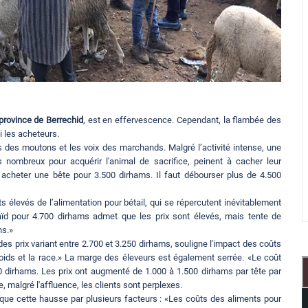
province de Berrechid
, est en effervescence. Cependant, la flambée des
i les acheteurs.
 des moutons et les voix des marchands. Malgré l’activité intense, une
nombreux pour acquérir l'animal de sacrifice, peinent à cacher leur
s acheter une bête pour 3.500 dirhams. Il faut débourser plus de 4.500
s élevés de l’alimentation pour bétail, qui se répercutent inévitablement
ïd pour 4.700 dirhams admet que les prix sont élevés, mais tente de
ns.»
s prix variant entre 2.700 et 3.250 dirhams, souligne l'impact des coûts
oids et la race.» La marge des éleveurs est également serrée. «Le coût
0 dirhams. Les prix ont augmenté de 1.000 à 1.500 dirhams par tête par
, malgré l'affluence, les clients sont perplexes.
lique cette hausse par plusieurs facteurs : «Les coûts des aliments pour