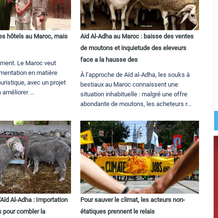
s hôtels au Maroc, mais
Aid Al-Adha au Maroc : baisse des ventes
de moutons et inquietude des eleveurs
face a la hausse des
moment. Le Maroc veut
ementation en matière
À l’approche de Aïd al-Adha, les souks à
ristique, avec un projet
bestiaux au Maroc connaissent une
 améliorer ...
situation inhabituelle : malgré une offre
abondante de moutons, les acheteurs r...
'Aïd Al-Adha : Importation
Pour sauver le climat, les acteurs non-
s pour combler la
étatiques prennent le relais