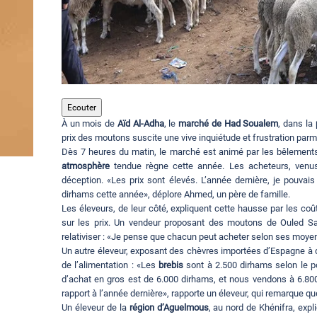
Ecouter
À un mois de
Aïd Al-Adha
, le
marché de Had Soualem
, dans la
prix des moutons suscite une vive inquiétude et frustration parm
Dès 7 heures du matin, le marché est animé par les bêlements
atmosphère
tendue règne cette année. Les acheteurs, venus 
déception. «Les prix sont élevés. L’année dernière, je pouvai
dirhams cette année», déplore Ahmed, un père de famille.
Les éleveurs, de leur côté, expliquent cette hausse par les coût
sur les prix. Un vendeur proposant des moutons de Ouled Sa
relativiser : «Je pense que chacun peut acheter selon ses moye
Un autre éleveur, exposant des chèvres importées d’Espagne à de
de l’alimentation : «Les
brebis
sont à 2.500 dirhams selon le p
d’achat en gros est de 6.000 dirhams, et nous vendons à 6.80
rapport à l’année dernière», rapporte un éleveur, qui remarque que
Un éleveur de la
région d’Aguelmous
, au nord de Khénifra, exp