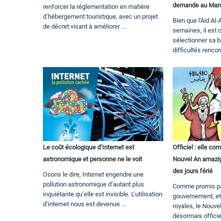
demande au Mar
renforcer la réglementation en matière
d’hébergement touristique, avec un projet
Bien que l'Aïd Al
de décret visant à améliorer ...
semaines, il est
sélectionner sa b
difficultés rencon
Le coût écologique d’Internet est
Officiel : elle c
astronomique et personne ne le voit
Nouvel An amazigh
des jours férié
Osons le dire, Internet engendre une
pollution astronomique d’autant plus
Comme promis pa
inquiétante qu’elle est invisible. L’utilisation
gouvernement, et
d’internet nous est devenue ...
royales, le Nouve
désormais officie