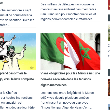
oc
Des milliers de délégués non-gouverne
mentaux se rassemblent dès mercredi à
-Adha soit encore à sept
San Francisco pour montrer que villes et
 crucial de commencer à
régions peuvent combler le retard des...
ête de sacrifice. Avec les
trées...
C
p
s
omprend désormais le
Visas obligatoires pour les Marocains : une
, voici la liste complète
nouvelle escalade dans les tensions
algéro-marocaines
r le Chef du
Les tensions entre l'Algérie et le Maroc,
 sur hautes instructions
déjà vives depuis plusieurs années,
l An amazigh est
franchissent un nouveau cap avec
llement déclaré jour férié.
l’imposition par Alger de visas d’ent...