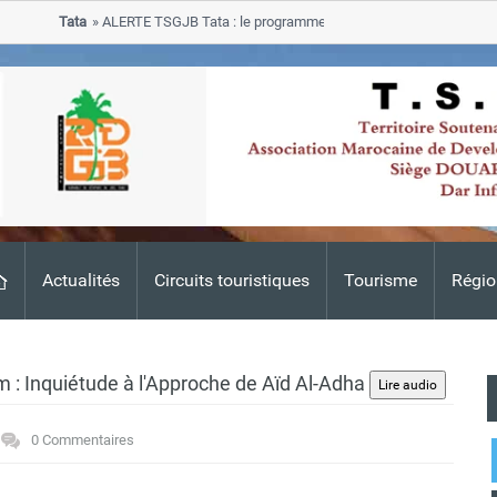
Tata
ALERTE TSGJB Tata : le programme de rehabilitation post-inondatio
progresse dans les zones sinistrees
Actualités
Circuits touristiques
Tourisme
Régio
: Inquiétude à l'Approche de Aïd Al-Adha
0 Commentaires