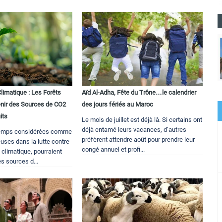
imatique : Les Forêts
Aïd Al-Adha, Fête du Trône…le calendrier
nir des Sources de CO2
des jours fériés au Maroc
its
Le mois de juillet est déjà là. Si certains ont
déjà entamé leurs vacances, d’autres
gtemps considérées comme
préfèrent attendre août pour prendre leur
euses dans la lutte contre
congé annuel et profi...
climatique, pourraient
es sources d...