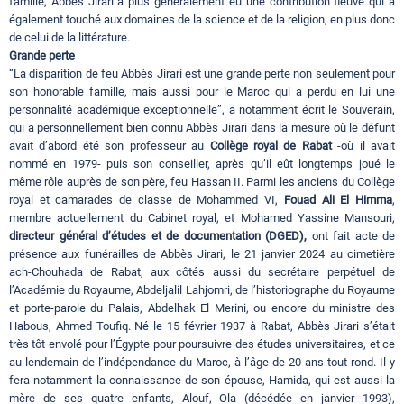
famille, Abbès Jirari a plus généralement eu une contribution fleuve qui a
également touché aux domaines de la science et de la religion, en plus donc
de celui de la littérature.
Grande perte
“La disparition de feu Abbès Jirari est une grande perte non seulement pour
son honorable famille, mais aussi pour le Maroc qui a perdu en lui une
personnalité académique exceptionnelle”, a notamment écrit le Souverain,
qui a personnellement bien connu Abbès Jirari dans la mesure où le défunt
avait d’abord été son professeur au
Collège royal de Rabat
-où il avait
nommé en 1979- puis son conseiller, après qu’il eût longtemps joué le
même rôle auprès de son père, feu Hassan II. Parmi les anciens du Collège
royal et camarades de classe de Mohammed VI,
Fouad Ali El Himma
,
membre actuellement du Cabinet royal, et Mohamed Yassine Mansouri,
directeur général d’études et de documentation (DGED),
ont fait acte de
présence aux funérailles de Abbès Jirari, le 21 janvier 2024 au cimetière
ach-Chouhada de Rabat, aux côtés aussi du secrétaire perpétuel de
l’Académie du Royaume, Abdeljalil Lahjomri, de l’historiographe du Royaume
et porte-parole du Palais, Abdelhak El Merini, ou encore du ministre des
Habous, Ahmed Toufiq. Né le 15 février 1937 à Rabat, Abbès Jirari s’était
très tôt envolé pour l’Égypte pour poursuivre des études universitaires, et ce
au lendemain de l’indépendance du Maroc, à l’âge de 20 ans tout rond. Il y
fera notamment la connaissance de son épouse, Hamida, qui est aussi la
mère de ses quatre enfants, Alouf, Ola (décédée en janvier 1993),