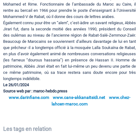
Mohamed et Rime. Fonctionnaire de l’ambassade du Maroc au Caire, il
rentre au bercail en 1966 pour prendre le poste d’enseignant à l’Université
Mohammed-V de Rabat, où il donne des cours de lettres arabes.
Également connu pour être un “alem”, c’est-àdire un savant religieux, Abbès
Jirari fut, dans la seconde moitié des années 1990, président du Conseil
des oulémas au niveau de l’ancienne région de Rabat-Salé-Zemmour-Zaër.
Beaucoup de Marocains se souviennent d’ailleurs davantage de lui en tant
que prêcheur -il a longtemps officié à la mosquée Lalla Soukaïna de Rabat,
en plus d’avoir également animé de nombreuses conversations religieuses
(les fameux “dourous hassania”) en présence de Hassan II. Homme de
patrimoine, Abbès Jirari était en fait lui-même un peu devenu une partie de
ce même patrimoine, où sa trace restera sans doute encore pour très
longtemps indélébile.
Le 26/01/2024
Source web par : maroc-hebdo.press
www.darinfiane.com
www.cans-akkanaitsidi.net
www.chez-
lahcen-maroc.com
Les tags en relation