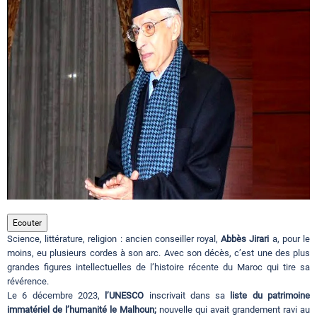
Circuits touristiques
Tourisme
Régions
Hotels
Evenements
Ecouter
Science, littérature, religion : ancien conseiller royal,
Abbès Jirari
a, pour le
moins, eu plusieurs cordes à son arc. Avec son décès, c’est une des plus
grandes figures intellectuelles de l’histoire récente du Maroc qui tire sa
Contact
révérence.
Le 6 décembre 2023,
l’UNESCO
inscrivait dans sa
liste du patrimoine
immatériel de l’humanité le Malhoun;
nouvelle qui avait grandement ravi au