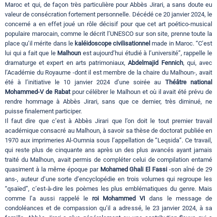
Maroc et qui, de façon très particulière pour Abbès Jirari, a sans doute eu
valeur de consécration fortement personnelle. Décédé ce 20 janvier 2024, le
concerné a en effet joué un rôle décisif pour que cet art poético-musical
populaire marocain, comme le décrit l’UNESCO sur son site, prenne toute la
place qu’il mérite dans le
kaléidoscope civilisationnel
made in Maroc. “C’est
lui qui a fait que le
Malhoun
est aujourd’hui étudié à l’université”, rappelle le
dramaturge et expert en arts patrimoniaux,
Abdelmajid Fennich
, qui, avec
l’Académie du Royaume -dont il est membre de la chaire du Malhoun-, avait
été à l’initiative le 10 janvier 2024 d’une soirée au
Théâtre national
Mohammed-V de Rabat
pour célébrer le Malhoun et où il avait été prévu de
rendre hommage à Abbès Jirari, sans que ce dernier, très diminué, ne
puisse finalement participer.
Il faut dire que c’est à Abbès Jirari que l’on doit le tout premier travail
académique consacré au Malhoun, à savoir sa thèse de doctorat publiée en
1970 aux imprimeries Al-Oumnia sous l’appellation de “Leqsida”. Ce travail,
qui reste plus de cinquante ans après un des plus avancés ayant jamais
traité du Malhoun, avait permis de compléter celui de compilation entamé
quasiment à la même époque par
Mohamed Ghali El Fassi
-son aîné de 29
ans-, auteur d’une sorte d’encyclopédie en trois volumes qui regroupe les
“qsaïed”, c’est-à-dire les poèmes les plus emblématiques du genre. Mais
comme l’a aussi rappelé le
roi Mohammed VI
dans le message de
condoléances et de compassion qu’il a adressé, le 23 janvier 2024, à sa