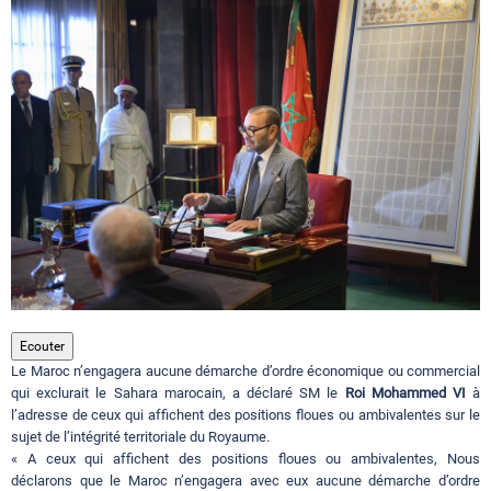
Circuits touristiques
Tourisme
Régions
Hotels
Evenements
Ecouter
Le Maroc n’engagera aucune démarche d’ordre économique ou commercial
qui exclurait le Sahara marocain, a déclaré SM le
Roi Mohammed VI
à
Contact
l’adresse de ceux qui affichent des positions floues ou ambivalentes sur le
sujet de l’intégrité territoriale du Royaume.
« A ceux qui affichent des positions floues ou ambivalentes, Nous
déclarons que le Maroc n’engagera avec eux aucune démarche d’ordre