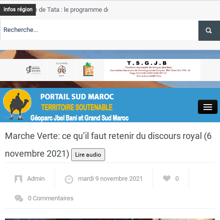
nce de Tata : le programme de rehabilitation post-inondations
Ta
Infos région
ent
pr
ALERTE TSGJB Tourisme : l’ONMT renforce l’aerien a Dakhla et
Ta
se
ALERTE TSGJB Tourisme au Maroc : Transavia renforce les vols Paris-
Ta
akhla
de
Close
Marche Verte: ce qu’il faut retenir du discours royal (6
novembre 2021)
Admin
mardi 9 novembre 2021
0
Actualités
0 Commentaires