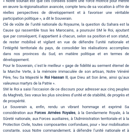
« Notre souhait est que ces conseils soient une force motrice pour mettre
en œuvre la régionalisation avancée, compte tenu de sa vocation à offrir de
réelles perspectives de développement et à favoriser une véritable
participation politique », a dit le Souverain.
Clé de voûte de l’unité nationale du Royaume, la question du Sahara est la
Cause qui rassemble tous les Marocains, a poursuivi SM le Roi, ajoutant
que par conséquent, il appartient à chacun, selon sa position et son statut,
de rester mobilisé et vigilant en vue de défendre l’unité nationale et
l’intégrité territoriale du pays, de consolider les réalisations accomplies
dans nos provinces du Sud, en matière politique et en termes de
développement.
Pour le Souverain, c’est le meilleur « gage de fidélité au serment éternel de
la Marche Verte, à la mémoire immaculée de son artisan, Notre Vénéré
Père, feu Sa Majesté le
Roi Hassan II
, que Dieu ait Son âme, ainsi qu’aux
valeureux martyrs de la Patrie ».
SM le Roi a saisi l’occasion de ce discours pour adresser aux cinq peuples
du Maghreb, Ses vœux les plus sincères d’unité et de stabilité, de progrès et
de prospérité.
Le Souverain a, enfin, rendu un vibrant hommage et exprimé Sa
considération aux
Forces Armées Royales
, à la Gendarmerie Royale, à la
Sûreté nationale, aux Forces auxiliaires, à l’Administration territoriale et à la
Protection Civile, toutes composantes confondues, pour « leur mobilisation
constante, sous Notre commandement, à défendre l’unité nationale et à