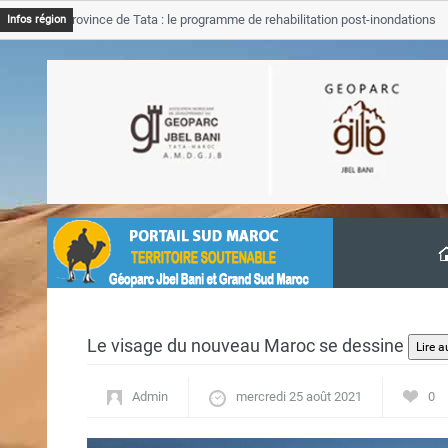
GJB Province de Tata : le programme de rehabilitation post-inondations
Infos région
’avancement
Le visage du nouveau Maroc se dessine
Admin
mercredi 25 août 2021
0