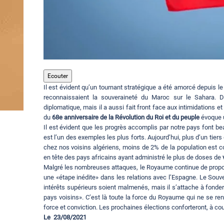
Ecouter
Il est évident qu’un tournant stratégique a été amorcé depuis 
reconnaissaient la souveraineté du Maroc sur le Sahara. 
diplomatique, mais il a aussi fait front face aux intimidations 
du
68e anniversaire de la Révolution du Roi
et du peuple
évoque u
Il est évident que les progrès accomplis par notre pays font bea
est l’un des exemples les plus forts. Aujourd’hui, plus d’un tiers
chez nos voisins algériens, moins de 2% de la population est
en tête des pays africains ayant administré le plus de doses de
Malgré les nombreuses attaques, le Royaume continue de proposer
une «étape inédite» dans les relations avec l’Espagne. Le Souv
intérêts supérieurs soient malmenés, mais il s’attache à fonder
pays voisins». C’est là toute la force du Royaume qui ne se re
force et conviction. Les prochaines élections conforteront, à co
Le 23/08/2021