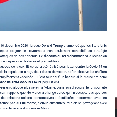
le 10 décembre 2020, lorsque
Donald Trump
a annoncé que les États-Unis
Depuis ce jour, le Royaume a non seulement consolidé sa stratégie
et attaques de ses ennemis. Le
discours du roi Mohammed VI
à l’occasion
ne «agression délibérée et préméditée».
ucoup de jaloux. Et ce qui a été réalisé pour lutter contre la
Covid-19
en
 de la population a reçu deux doses de vaccin. Si l’on observe les chiffres
 complètement vaccinée… C’est tout sauf un hasard si le Maroc est donc
vaccins anti-Covid-19
à leurs populations.
 un dialogue plus serein à l’Algérie. Dans son discours, le roi souhaite
erain rappelle que «le Maroc a changé parce qu’il n’accepte pas que ses
 des relations solides, constructives et équilibrées, notamment avec les
nferme pas sur lui-même, s’ouvre aux autres, tout en se protégeant avec
up sûr, le visage du nouveau Maroc.