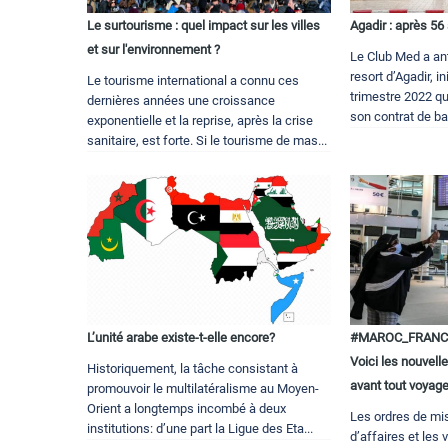
Le surtourisme : quel impact sur les villes
Agadir : après 56
et sur l'environnement ?
Le Club Med a ant
resort d’Agadir, i
Le tourisme international a connu ces
trimestre 2022 qu
dernières années une croissance
son contrat de bail
exponentielle et la reprise, après la crise
sanitaire, est forte. Si le tourisme de mas...
L’unité arabe existe-t-elle encore?
#MAROC_FRANC
Voici les nouvell
Historiquement, la tâche consistant à
avant tout voyag
promouvoir le multilatéralisme au Moyen-
Orient a longtemps incombé à deux
Les ordres de mi
institutions: d’une part la Ligue des Eta...
d’affaires et le