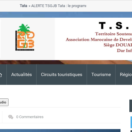
Tata
ALERTE TSGJB Tata : le programme de rehabilitation post-inonda
progresse dans les zones sinistrees
Actualités
Circuits touristiques
Tourisme
Régio
0 Commentaires