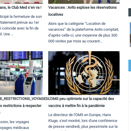
 ans, le Club Med s’en va !
Vacances : Avito explose les réservations
locatives
icipé la fermeture de son
nitialement prévue au 1er
Alors que la catégorie “Location de
i coïncide avec la fin de
vacances” de la plateforme Avito comptait,
. Une ...
d’après celle-ci, une moyenne de plus 300
000 visites par mois au courant...
E_RESTRICTIONS_VOYAGES:
L'OMS peu optimiste sur la capacité des
es restrictions à respecter
vaccins à mettre fin à la pandémie
e
Le directeur de l'OMS en Europe, Hans
Kluge, s'est montré, lors d'une conférence
ssion, les voyages
de presse vendredi, plus pessimiste sur la
s voyages médicaux