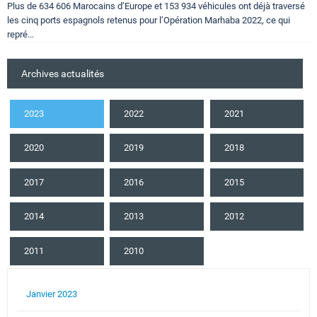
Plus de 634 606 Marocains d’Europe et 153 934 véhicules ont déjà traversé
les cinq ports espagnols retenus pour l’Opération Marhaba 2022, ce qui
repré...
Archives actualités
2023
2022
2021
2020
2019
2018
2017
2016
2015
2014
2013
2012
2011
2010
Janvier 2023