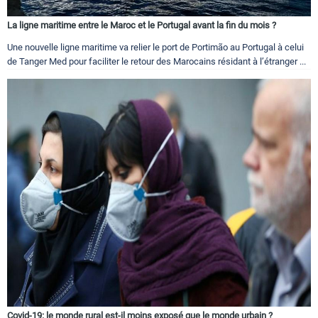
La ligne maritime entre le Maroc et le Portugal avant la fin du mois ?
Une nouvelle ligne maritime va relier le port de Portimão au Portugal à celui
de Tanger Med pour faciliter le retour des Marocains résidant à l’étranger ...
Covid-19: le monde rural est-il moins exposé que le monde urbain ?