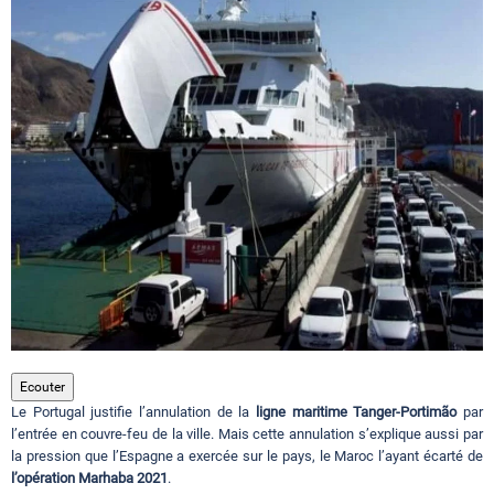
Circuits touristiques
Tourisme
Régions
Hotels
Evenements
Ecouter
Le Portugal justifie l’annulation de la
ligne maritime Tanger-Portimão
par
Contact
l’entrée en couvre-feu de la ville. Mais cette annulation s’explique aussi par
la pression que l’Espagne a exercée sur le pays, le Maroc l’ayant écarté de
l’opération Marhaba 2021
.