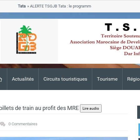
Tata
ALERTE TSGJB Tata : le programme de rehabilitation post-inondatio
progresse dans les zones sinistrees
Actualités
Circuits touristiques
Tourisme
Régio
illets de train au profit des MRE
0 Commentaires