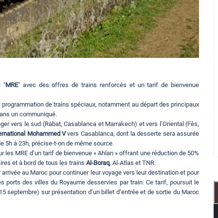
 "
MRE
" avec des offres de trains renforcés et un tarif de bienvenue
la programmation de trains spéciaux, notamment au départ des principaux
e dans un communiqué.
anger vers le sud (Rabat, Casablanca et Marrakech) et vers l’Oriental (Fès,
nternational Mohammed V
vers Casablanca, dont la desserte sera assurée
de 5h à 23h, précise-t-on de même source.
r les MRE d’un tarif de bienvenue « Ahlan » offrant une réduction de 50%
aires et à bord de tous les trains
Al-Boraq
, Al-Atlas et TNR.
r arrivée au Maroc pour continuer leur voyage vers leur destination et pour
s ports des villes du Royaume desservies par train. Ce tarif, poursuit le
15 septembre) sur présentation d’un billet d’entrée et de sortie du Maroc