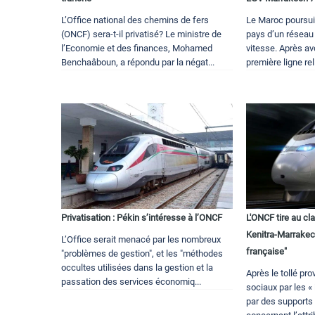
L’Office national des chemins de fers
Le Maroc poursuit
(ONCF) sera-t-il privatisé? Le ministre de
pays d’un réseau 
l’Economie et des finances, Mohamed
vitesse. Après av
Benchaâboun, a répondu par la négat...
première ligne re
Privatisation : Pékin s’intéresse à l’ONCF
L'ONCF tire au clai
Kenitra-Marrakec
L’Office serait menacé par les nombreux
française"
"problèmes de gestion", et les "méthodes
occultes utilisées dans la gestion et la
Après le tollé pr
passation des services économiq...
sociaux par les «
par des supports