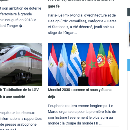
gare fe
 son ambition de doter le
ferroviaire à grande
Paris- Le Prix Mondial d’Architecture et de
oir inauguré en 2018 la
Design (Prix Versailles), catégorie « Gares
liant Tanger �...
et Stations », a été décerné, jeudi soir au
siège de l’Organ...
r "l'attribution de la LGV
Mondial 2030 : comme si nous y étions
h à une société
déjà
L’euphorie restera encore longtemps. Le
Maroc organisera pour la première fois de
ovoqué sur les réseaux
son histoire l’événement le plus suivi au
 informations » rapportées
monde : la Coupe du monde FIF...
 de presse arabophone