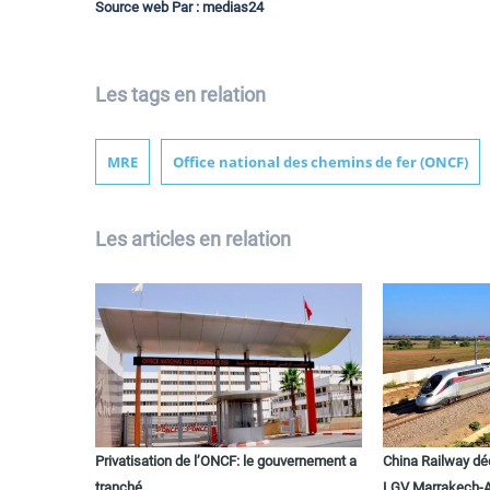
Source web Par : medias24
Les tags en relation
MRE
Office national des chemins de fer (ONCF)
Les articles en relation
Privatisation de l’ONCF: le gouvernement a
China Railway déc
tranché
LGV Marrakech-A