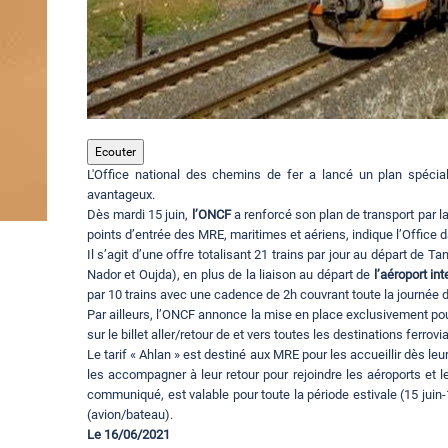
Ecouter
L'Office national des chemins de fer a lancé un plan spécial
avantageux.
Dès mardi 15 juin,
l’ONCF
a renforcé son plan de transport par 
points d’entrée des MRE, maritimes et aériens, indique l’Offic
Il s’agit d’une offre totalisant 21 trains par jour au départ de T
Nador et Oujda), en plus de la liaison au départ de
l’aéroport i
par 10 trains avec une cadence de 2h couvrant toute la journée 
Par ailleurs, l’ONCF annonce la mise en place exclusivement pou
sur le billet aller/retour de et vers toutes les destinations ferrovi
Le tarif « Ahlan » est destiné aux MRE pour les accueillir dès leu
les accompagner à leur retour pour rejoindre les aéroports et le
communiqué, est valable pour toute la période estivale (15 juin-
(avion/bateau).
Le 16/06/2021