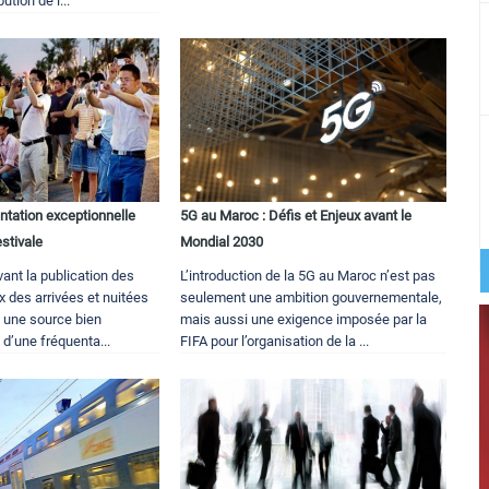
ution de l...
ntation exceptionnelle
5G au Maroc : Défis et Enjeux avant le
estivale
Mondial 2030
ant la publication des
L’introduction de la 5G au Maroc n’est pas
x des arrivées et nuitées
seulement une ambition gouvernementale,
t, une source bien
mais aussi une exigence imposée par la
 d’une fréquenta...
FIFA pour l’organisation de la ...