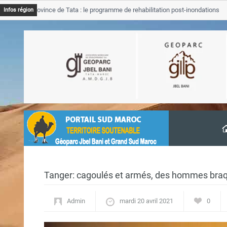
JB Province de Tata : le programme de rehabilitation post-inondations
Infos région
avancement
Tanger: cagoulés et armés, des hommes bra
Admin
mardi 20 avril 2021
0