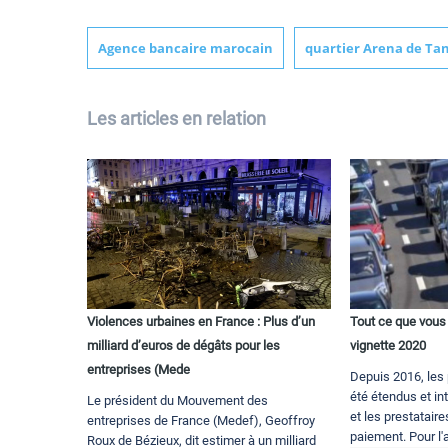
Agence bancaire marocain
quartier Arena de Ta
Les articles en relation
Violences urbaines en France : Plus d’un
Tout ce que vous 
milliard d’euros de dégâts pour les
vignette 2020
entreprises (Mede
Depuis 2016, les
été étendus et in
Le président du Mouvement des
et les prestatair
entreprises de France (Medef), Geoffroy
paiement. Pour l'a
Roux de Bézieux, dit estimer à un milliard