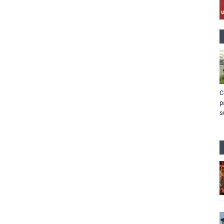
C
p
s