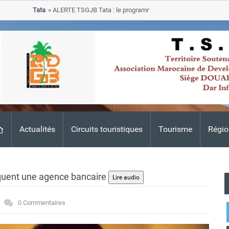
Tata
ALERTE TSGJB Tata : le programme de rehabilitation post-inondat
progresse dans les zones sinistrees
Actualités
Circuits touristiques
Tourisme
Régio
quent une agence bancaire
0 Commentaires